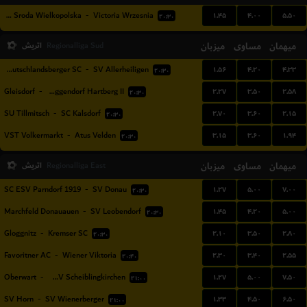
۱.۴۵
۴.۰۰
۵.۵۰
Polonia Sroda Wielkopolska
-
Victoria Wrzesnia
۲۰:۳۰
میهمان
مساوی
میزبان
اتریش
Regionalliga Sud
۱.۵۶
۴.۲۰
۴.۳۳
Deutschlandsberger SC
-
SV Allerheiligen
۲۰:۳۰
۲.۲۷
۳.۵۰
۲.۵۸
Gleisdorf
-
FSC Eggendorf Hartberg II
۲۰:۳۰
۲.۷۰
۳.۶۰
۲.۱۵
SU Tillmitsch
-
SC Kalsdorf
۲۰:۳۰
۳.۱۵
۳.۶۰
۱.۹۴
VST Volkermarkt
-
Atus Velden
۲۰:۳۰
میهمان
مساوی
میزبان
اتریش
Regionalliga East
۱.۲۷
۵.۰۰
۷.۰۰
SC ESV Parndorf 1919
-
SV Donau
۲۰:۳۰
۱.۴۵
۴.۲۰
۵.۰۰
Marchfeld Donauauen
-
SV Leobendorf
۲۰:۳۰
۲.۱۰
۳.۵۰
۲.۸۰
Gloggnitz
-
Kremser SC
۲۰:۳۰
۲.۳۰
۳.۴۰
۲.۵۵
Favoritner AC
-
Wiener Viktoria
۲۰:۴۰
۱.۲۷
۵.۰۰
۷.۵۰
Oberwart
-
USV Scheiblingkirchen
۲۱:۰۰
۱.۳۳
۴.۵۰
۶.۵۰
SV Horn
-
SV Wienerberger
۲۱:۰۰