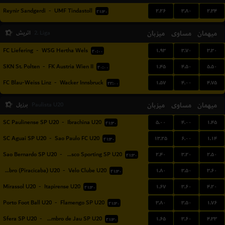
۲.۲۶
۳.۸۰
۲.۳۴
Reynir Sandgerdi
-
UMF Tindastoll
۲۱:۳۰
میهمان
مساوی
میزبان
اتریش
2. Liga
۱.۹۳
۳.۷۰
۳.۳۰
FC Liefering
-
WSG Hertha Wels
۲۰:۰۰
۱.۴۵
۴.۵۰
۵.۵۰
SKN St. Polten
-
FK Austria Wien II
۲۰:۰۰
۱.۵۷
۴.۰۰
۴.۷۵
FC Blau-Weiss Linz
-
Wacker Innsbruck
۲۲:۰۰
میهمان
مساوی
میزبان
برزیل
Paulista U20
۵.۰۰
۴.۰۰
۱.۴۵
SC Paulinense SP U20
-
Ibrachina U20
۲۱:۳۰
۱۳.۲۵
۶.۰۰
۱.۱۴
SC Aguai SP U20
-
Sao Paulo FC U20
۲۱:۳۰
۲.۴۰
۳.۲۰
۲.۵۰
Sao Bernardo SP U20
-
Osasco Sporting SP U20
۲۱:۳۰
۱.۸۰
۳.۵۰
۳.۶۰
XV de Novembro (Piracicaba) U20
-
Velo Clube U20
۲۱:۳۰
۱.۶۷
۳.۶۰
۴.۲۰
Mirassol U20
-
Itapirense U20
۲۱:۳۰
۳.۸۰
۳.۵۰
۱.۷۶
Porto Foot Ball U20
-
Flamengo SP U20
۲۱:۳۰
۱.۶۵
۳.۶۰
۴.۳۳
Sfera SP U20
-
EC XV de Novembro de Jau SP U20
۲۱:۳۰