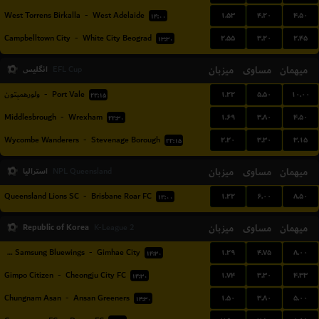
۱.۵۳
۴.۲۰
۴.۵۰
West Torrens Birkalla
-
West Adelaide
۱۴:۰۰
۲.۵۵
۳.۲۰
۲.۴۵
Campbelltown City
-
White City Beograd
۱۳:۳۰
میهمان
مساوی
میزبان
انگلیس
EFL Cup
۱.۲۲
۵.۵۰
۱۰.۰۰
ولورهمپتون
-
Port Vale
۲۲:۱۵
۱.۶۹
۳.۸۰
۴.۵۰
Middlesbrough
-
Wrexham
۲۲:۳۰
۲.۲۰
۳.۳۰
۳.۱۵
Wycombe Wanderers
-
Stevenage Borough
۲۲:۱۵
میهمان
مساوی
میزبان
استرالیا
NPL Queensland
۱.۲۲
۶.۰۰
۸.۵۰
Queensland Lions SC
-
Brisbane Roar FC
۱۲:۰۰
Republic of Korea
میزبان
مساوی
میهمان
K-League 2
۱.۲۹
۴.۷۵
۸.۰۰
Suwon Samsung Bluewings
-
Gimhae City
۱۴:۳۰
۱.۷۴
۳.۳۰
۴.۳۳
Gimpo Citizen
-
Cheongju City FC
۱۴:۳۰
۱.۵۰
۳.۸۰
۵.۰۰
Chungnam Asan
-
Ansan Greeners
۱۴:۳۰