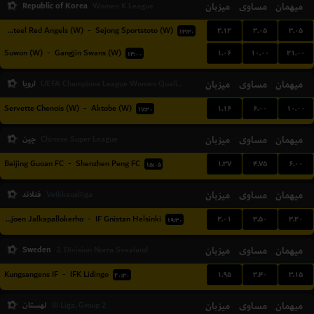
Republic of Korea
میزبان
مساوی
میهمان
Women K League
۲.۱۲
۳.۰۵
۳.۰۵
Incheon Hyundai Steel Red Angels (W)
-
Sejong Sportstoto (W)
۱۳:۳۰
۱.۰۶
۱۰.۰۰
۲۱.۰۰
Suwon (W)
-
Gangjin Swans (W)
۱۴:۰۰
میهمان
مساوی
میزبان
اروپا
UEFA Champions League Women Qualification
۱.۱۶
۶.۰۰
۱۰.۰۰
Servette Chenois (W)
-
Aktobe (W)
۱۷:۳۰
میهمان
مساوی
میزبان
چین
Chinese Super League
۱.۳۷
۴.۷۵
۶.۰۰
Beijing Guoan FC
-
Shenzhen Peng FC
۱۵:۰۵
میهمان
مساوی
میزبان
فنلاند
Veikkausliiga
۲.۰۱
۳.۵۰
۳.۲۰
Seinajoen Jalkapallokerho
-
IF Gnistan Helsinki
۱۹:۳۰
Sweden
میزبان
مساوی
میهمان
2. Division Norra Svealand
۱.۹۵
۳.۴۰
۳.۱۵
Kungsangens IF
-
IFK Lidingo
۲۰:۳۰
میهمان
مساوی
میزبان
لهستان
III Liga, Group 2