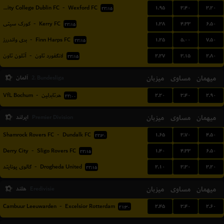
۱.۹۵
۳.۴۰
۳.۲۰
University College Dublin FC
-
Wexford FC
۲۲:۱۵
۱.۳۸
۴.۳۳
۶.۵۰
کورک سیتی
-
Kerry FC
۲۲:۱۵
۱.۲۵
۵.۰۰
۷.۵۰
بری واندررز
-
Finn Harps FC
۲۲:۱۵
۲.۲۷
۳.۱۵
۲.۸۰
آتلون تاون
-
لانگفورد تاون
۲۲:۱۵
میهمان
مساوی
میزبان
آلمان
2. Bundesliga
۲.۲۰
۳.۴۰
۲.۹۰
VfL Bochum
-
هرتابرلین
۲۲:۰۰
میهمان
مساوی
میزبان
ایرلند
Premier Division
۱.۶۵
۳.۷۰
۴.۵۰
Shamrock Rovers FC
-
Dundalk FC
۲۲:۳۰
۱.۴۰
۴.۳۳
۶.۵۰
Derry City
-
Sligo Rovers FC
۲۲:۱۵
۲.۱۰
۳.۳۰
۳.۲۰
گالوی یونایتد
-
Drogheda United
۲۲:۱۵
میهمان
مساوی
میزبان
هلند
Eredivisie
۲.۴۵
۳.۴۰
۲.۶۰
Cambuur Leeuwarden
-
Excelsior Rotterdam
۲۱:۳۰