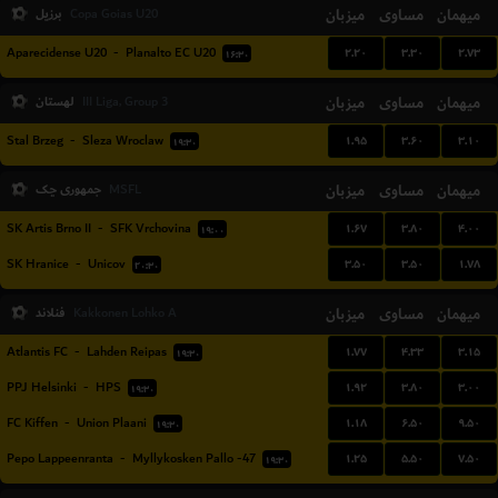
میهمان
مساوی
میزبان
برزیل
Copa Goias U20
۲.۲۰
۳.۳۰
۲.۷۳
Aparecidense U20
-
Planalto EC U20
۱۶:۳۰
میهمان
مساوی
میزبان
لهستان
III Liga, Group 3
۱.۹۵
۳.۶۰
۳.۱۰
Stal Brzeg
-
Sleza Wroclaw
۱۹:۳۰
میهمان
مساوی
میزبان
جمهوری چک
MSFL
۱.۶۷
۳.۸۰
۴.۰۰
SK Artis Brno II
-
SFK Vrchovina
۱۹:۰۰
۳.۵۰
۳.۵۰
۱.۷۸
SK Hranice
-
Unicov
۲۰:۳۰
میهمان
مساوی
میزبان
فنلاند
Kakkonen Lohko A
۱.۷۷
۴.۳۳
۳.۱۵
Atlantis FC
-
Lahden Reipas
۱۹:۳۰
۱.۹۲
۳.۸۰
۳.۰۰
PPJ Helsinki
-
HPS
۱۹:۳۰
۱.۱۸
۶.۵۰
۹.۵۰
FC Kiffen
-
Union Plaani
۱۹:۳۰
۱.۲۵
۵.۵۰
۷.۵۰
Pepo Lappeenranta
-
Myllykosken Pallo -47
۱۹:۳۰