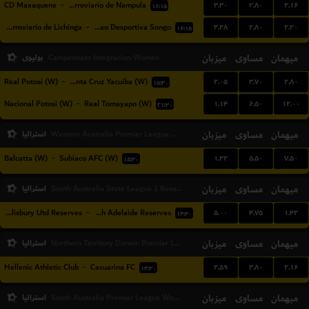
۳.۳۰
۲.۸۰
۲.۱۶
CD Maxaquene
-
Clube Ferroviario de Nampula
۱۶:۱۵
۳.۲۸
۲.۸۰
۲.۲۰
Ferroviario de Lichinga
-
Uniao Desportiva Songo
۱۶:۱۵
میهمان
مساوی
میزبان
بولیوی
Campeonato Integracion Women
۲.۰۵
۳.۷۰
۲.۸۰
Real Potosi (W)
-
Real Santa Cruz Yacuiba (W)
۱۵:۳۰
۱.۱۴
۶.۵۰
۱۲.۰۰
Nacional Potosi (W)
-
Real Tomayapo (W)
۲۱:۳۰
میهمان
مساوی
میزبان
استرالیا
Western Australia Premier League Women
۱.۲۲
۵.۵۰
۷.۵۰
Balcatta (W)
-
Subiaco AFC (W)
۱۵:۳۰
میهمان
مساوی
میزبان
استرالیا
South Australia State League 1 Reserves
۵.۰۰
۴.۷۵
۱.۴۲
Salisbury Utd Reserves
-
South Adelaide Reserves
۱۴:۳۰
میهمان
مساوی
میزبان
استرالیا
Northern Territory Darwin Premier League
۲.۵۹
۳.۸۰
۲.۱۶
Hellenic Athletic Club
-
Casuarina FC
۱۴:۳۰
میهمان
مساوی
میزبان
استرالیا
South Australia Premier League Women