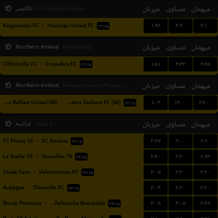
میهمان
مساوی
میزبان
انگلیس
FA Cup Qualification
۱.۹۲
۳.۶۰
۳.۱۰
Kingstonian FC
-
Hastings United FC
۲۲:۱۵
Northern Ireland
میزبان
مساوی
میهمان
Premiership
۱.۵۱
۴.۳۳
۴.۷۵
Cliftonville FC
-
Crusaders FC
۲۲:۱۵
Northern Ireland
میزبان
مساوی
میهمان
Northern Ireland Premier League Women
۱.۰۲
۱۲.۰۰
۲۶.۰۰
Glentoran Belfast United (W)
-
Crusaders Strikers FC (W)
۲۲:۱۵
میهمان
مساوی
میزبان
فرانسه
Ligue 3
۲.۲۷
۳.۰۰
۲.۹۰
FC Fleury 91
-
SC Amiens
۲۲:۱۵
۲.۴۰
۳.۲۰
۲.۶۳
La Roche VF
-
Versailles 78
۲۲:۱۵
۲.۰۵
۳.۲۰
۳.۲۰
Stade Caen
-
Valenciennes FC
۲۲:۱۵
۲.۰۴
۳.۲۰
۳.۲۰
Aubagne
-
Thionville FC
۲۲:۱۵
۲.۰۸
۳.۰۵
۳.۲۸
Bourg-Peronnas
-
FC Villefranche Beaujolais
۲۲:۱۵