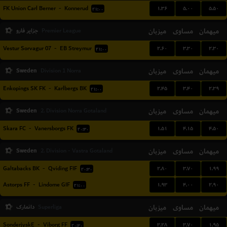
۱.۳۶
۵.۰۰
۵.۵۰
FK Union Carl Berner
-
Konnerud
۲۱:۰۰
میهمان
مساوی
میزبان
جزایر فارو
Premier League
۲.۶۰
۳.۳۰
۲.۳۰
07 Vestur Sorvagur
-
EB Streymur
۲۱:۰۰
Sweden
میزبان
مساوی
میهمان
Division 1 Norra
۲.۴۵
۳.۴۰
۲.۳۹
Enkopings SK FK
-
Karlbergs BK
۲۱:۰۰
Sweden
میزبان
مساوی
میهمان
2. Division Norra Gotaland
۱.۵۱
۴.۱۵
۴.۵۰
Skara FC
-
Vanersborgs FK
۲۰:۳۰
Sweden
میزبان
مساوی
میهمان
2. Division - Vastra Gotaland
۲.۸۰
۳.۷۰
۱.۹۹
Galtabacks BK
-
Qviding FIF
۲۰:۳۰
۱.۹۳
۴.۰۰
۲.۹۰
Astorps FF
-
Lindome GIF
۲۱:۰۰
میهمان
مساوی
میزبان
دانمارک
Superliga
۳.۲۸
۳.۷۰
۱.۹۵
SonderjyskE
-
Viborg FF
۲۰:۳۰