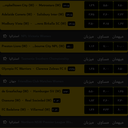
۱.۲۹
۵.۵۰
۶.۵۰
Campbelltown City (W)
-
Metrostars (W)
۱۴:۱۵
۲.۴۵
۳.۶۰
۲.۲۳
Adelaide Comets (W)
-
Salisbury Inter (W)
۱۴:۱۵
۳.۵۰
۴.۱۵
۱.۶۷
Modbury Vista (W)
-
West Torrens Birkalla SC (W)
۱۴:۱۵
میهمان
مساوی
میزبان
استرالیا
NPL Victoria Women
۱.۱۶
۷.۰۰
۱۰.۰۰
Preston Lions (W)
-
Melbourne City NPL (W)
۱۴:۰۰
میهمان
مساوی
میزبان
استرالیا
Tasmania Southern Championship
۱.۲۵
۶.۰۰
۶.۵۰
Olympia FC Warriors
-
Clarence Zebras FC II
۱۳:۴۵
میهمان
مساوی
میزبان
جهان
Friendlies Club Matches Women
۵.۵۰
۴.۰۰
۱.۴۵
de Graafschap (W)
-
Hamburger SV (W)
۱۳:۳۰
۱.۸۲
۳.۶۰
۳.۴۰
Osasuna (W)
-
Real Sociedad (W)
۲۰:۳۰
۱.۳۶
۴.۳۳
۶.۰۰
FC Badalona (W)
-
Villarreal (W)
۲۰:۳۰
میهمان
مساوی
میزبان
استرالیا
Northern NSW Premier League Women