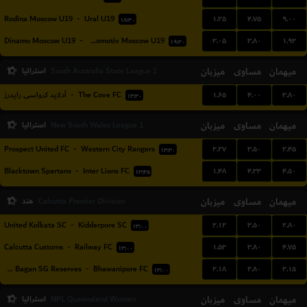
۱.۲۵
۴.۷۵
۹.۰۰
Rodina Moscow U19
-
Ural U19
۱۸:۳۰
۳.۰۵
۳.۸۰
۱.۹۳
Dinamo Moscow U19
-
Lokomotiv Moscow U19
۱۹:۳۰
میهمان
مساوی
میزبان
استرالیا
South Australia State League 1
۱.۶۵
۴.۰۰
۳.۸۰
آدلاید کرواسی رایدرز
-
The Cove FC
۱۳:۳۰
میهمان
مساوی
میزبان
استرالیا
New South Wales League 1
۲.۲۷
۳.۵۰
۲.۴۵
Prospect United FC
-
Western City Rangers
۱۳:۳۰
۱.۴۸
۴.۳۳
۴.۵۰
Blacktown Spartans
-
Inter Lions FC
۱۳:۴۵
میهمان
مساوی
میزبان
هند
Calcutta Premier Division
۲.۱۲
۳.۵۰
۲.۸۰
United Kolkata SC
-
Kidderpore SC
۱۳:۰۰
۱.۵۳
۳.۸۰
۴.۷۵
Calcutta Customs
-
Railway FC
۱۳:۰۰
۲.۱۸
۲.۸۰
۳.۱۵
Mohun Bagan SG Reserves
-
Bhawanipore FC
۱۳:۰۰
میهمان
مساوی
میزبان
استرالیا
NPL Queensland Women