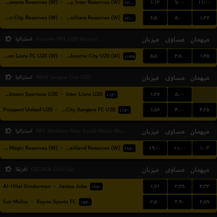
۱.۱۳
۷.۰۰
۱۱.۰۰
Adelaide Comets Reserves (W)
-
Salisbury Inter Reserves (W)
۱۲:۰۰
۶.۵۰
۵.۰۰
۱.۲۷
Campbelltown City Reserves (W)
-
MetroStars Reserves (W)
۱۲:۰۰
میهمان
مساوی
میزبان
استرالیا
Victoria NPL U20 Women
۵.۵۰
۳.۸۰
۱.۴۵
Preston Lions FC U20 (W)
-
Melbourne City U20 (W)
۱۱:۴۵
میهمان
مساوی
میزبان
استرالیا
NSW League One U20
...
۱.۳۷
۵.۰۰
Blacktown Spartans U20
-
Inter Lions U20
۱۱:۳۰
۱.۵۶
۴.۰۰
۴.۲۵
Prospect United U20
-
Western City Rangers FC U20
۱۱:۳۰
میهمان
مساوی
میزبان
استرالیا
NPL Northern New South Wales Women Reserves
۱۹.۰۰
۱۱.۰۰
۱.۰۳
Broadmeadow Magic Reserves (W)
-
Maitland Reserves (W)
۱۱:۳۰
میهمان
مساوی
میزبان
آفریقا
CECAFA Club Cup
۱.۷۱
۳.۲۸
۴.۳۳
Al-Hilal Omdurman
-
Jamus Juba
۱۶:۳۰
۲.۵۰
۲.۹۰
۲.۵۹
Gor Mahia
-
Rayon Sports FC
۱۹:۳۰