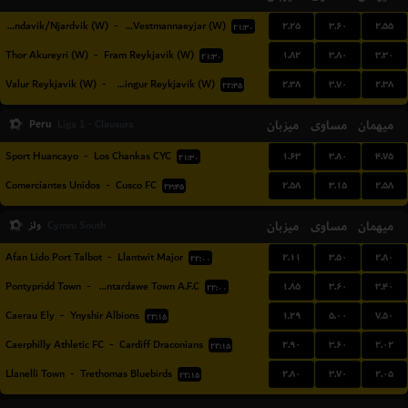
۲.۲۵
۳.۶۰
۲.۵۵
Grindavik/Njardvik (W)
-
IBV Vestmannaeyjar (W)
۲۱:۳۰
۱.۸۲
۳.۸۰
۳.۳۰
Thor Akureyri (W)
-
Fram Reykjavik (W)
۲۱:۳۰
۲.۳۸
۳.۷۰
۲.۳۸
Valur Reykjavik (W)
-
Vikingur Reykjavik (W)
۲۲:۴۵
Peru
میزبان
مساوی
میهمان
Liga 1 - Clausura
۱.۶۳
۳.۸۰
۴.۷۵
Sport Huancayo
-
Los Chankas CYC
۲۱:۳۰
۲.۵۸
۳.۱۵
۲.۵۸
Comerciantes Unidos
-
Cusco FC
۲۳:۴۵
میهمان
مساوی
میزبان
ولز
Cymru South
۲.۱۱
۳.۵۰
۲.۸۰
Afan Lido Port Talbot
-
Llantwit Major
۲۲:۰۰
۱.۸۵
۳.۶۰
۳.۴۰
Pontypridd Town
-
Pontardawe Town A.F.C.
۲۲:۰۰
۱.۲۹
۵.۰۰
۷.۵۰
Caerau Ely
-
Ynyshir Albions
۲۲:۱۵
۲.۹۰
۳.۶۰
۲.۰۲
Caerphilly Athletic FC
-
Cardiff Draconians
۲۲:۱۵
۲.۸۰
۳.۷۰
۲.۰۵
Llanelli Town
-
Trethomas Bluebirds
۲۲:۱۵