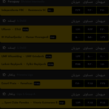
Paraguay
میزبان
مساوی
میهمان
Division Intermedia
۲.۲۶
۳.۲۰
۲.۸۰
Independiente FBC
-
Resistencia SC
۲۳:۰۰
میهمان
مساوی
میزبان
ایسلند
4. Deild
۱.۷۱
۴.۳۳
۳.۳۰
Ulfarnir
-
Ellidi
۲۲:۴۵
۵.۰۰
۵.۵۰
۱.۳۷
IH Hafnarfjordur
-
Hamar Hveragerdi
۲۳:۳۰
میهمان
مساوی
میزبان
ایسلند
1. Deild
۱.۳۳
۵.۰۰
۶.۰۰
UMF Afturelding
-
UMF Grindavik
۲۲:۴۵
۴.۷۵
۴.۲۰
۱.۵۰
Leiknir Reykjavik
-
Fylkir Reykjavik
۲۲:۴۵
میهمان
مساوی
میزبان
پرتغال
Primeira Liga
۲.۸۰
۳.۱۵
۲.۳۵
Estoril Praia
-
Famalicao
۲۲:۴۵
میهمان
مساوی
میزبان
پرتغال
Liga 3, Group A
۱.۷۹
۳.۱۵
۴.۱۵
Uniao Sport Clube Paredes
-
Vitoria Guimaraes B
۲۲:۳۰