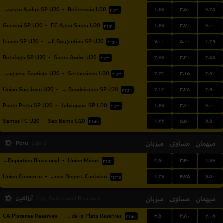
۱.۶۵
۳.۵۰
۴.۲۵
Gremio Osasco Audax SP U20
-
Referencia U20
۲۱:۳۰
۱.۶۷
۳.۷۰
۴.۰۰
Guarani SP U20
-
EC Agua Santa U20
۲۱:۳۰
۷.۰۰
۵.۰۰
۱.۲۹
Ituano SP U20
-
Red Bull Bragantino SP U20
۲۱:۳۰
۲.۴۵
۳.۲۰
۲.۵۵
Botafogo SP U20
-
Santo Andre U20
۲۱:۳۰
۲.۲۳
۳.۱۵
۲.۸۰
Portuguesa Santista U20
-
Sertaozinho U20
۲۱:۳۰
۲.۱۲
۳.۲۸
۲.۹۰
Uniao Sao Joao U20
-
CA Bandeirante SP U20
۲۱:۳۰
۱.۶۷
۳.۶۰
۴.۰۰
Ponte Preta SP U20
-
Jabaquara SP U20
۲۱:۳۰
۱.۲۲
۵.۵۰
۸.۵۰
Santos FC U20
-
Sao Bento U20
۲۱:۳۰
Peru
میزبان
مساوی
میهمان
Liga 2
۳.۸۰
۳.۴۰
۱.۷۴
EM Deportivo Binacional
-
Union Minas
۲۱:۳۰
۱.۲۷
۴.۷۵
۸.۵۰
Union Comercio
-
Academia Deport. Cantolao
۲۳:۴۵
میهمان
مساوی
میزبان
آرژانتین
Liga Profesional Reserves
۳.۵۰
۲.۸۰
۲.۰۸
CA Platense Reserves
-
Estudiantes de la Plata Reserves
۲۱:۳۰