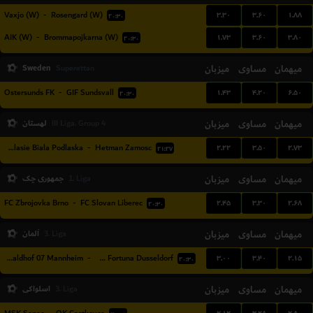
۳.۳۰
۳.۶۰
۱.۸۸
Vaxjo (W)
-
Rosengard (W)
۲۰:۳۰
۱.۷۳
۳.۶۰
۳.۸۰
AIK (W)
-
Brommapojkarna (W)
۲۰:۳۰
Sweden
میزبان
مساوی
میهمان
Superettan
۱.۴۳
۴.۲۰
۶.۵۰
Ostersunds FK
-
GIF Sundsvall
۲۰:۳۰
میهمان
مساوی
میزبان
لهستان
III Liga, Group 4
۲.۲۲
۳.۵۰
۲.۷۳
MKS Podlasie Biala Podlaska
-
Hetman Zamosc
۲۱:۲۷
میهمان
مساوی
میزبان
جمهوری چک
1. Liga
۲.۴۵
۳.۳۰
۲.۶۸
FC Zbrojovka Brno
-
FC Slovan Liberec
۲۰:۳۰
میهمان
مساوی
میزبان
آلمان
3. Liga
۳.۰۰
۳.۴۰
۲.۱۵
SV Waldhof 07 Mannheim
-
TSV Fortuna Dusseldorf
۲۰:۳۰
میهمان
مساوی
میزبان
اسلواکی
3. Liga