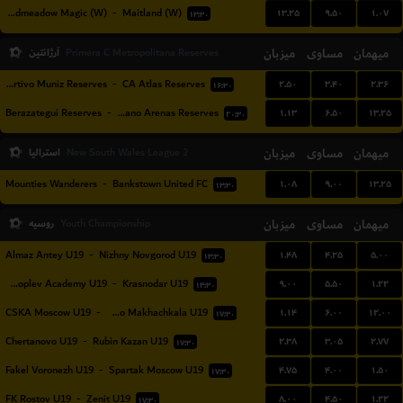
۱۳.۲۵
۹.۵۰
۱.۰۷
Broadmeadow Magic (W)
-
Maitland (W)
۱۳:۳۰
میهمان
مساوی
میزبان
آرژانتین
Primera C Metropolitana Reserves
۲.۵۰
۳.۴۰
۲.۳۶
Deportivo Muniz Reserves
-
CA Atlas Reserves
۱۶:۳۰
۱.۱۳
۶.۵۰
۱۳.۲۵
Berazategui Reserves
-
Victoriano Arenas Reserves
۲۰:۳۰
میهمان
مساوی
میزبان
استرالیا
New South Wales League 2
۱.۰۸
۹.۰۰
۱۳.۲۵
Mounties Wanderers
-
Bankstown United FC
۱۳:۳۰
میهمان
مساوی
میزبان
روسیه
Youth Championship
۱.۴۸
۴.۲۵
۵.۰۰
Almaz Antey U19
-
Nizhny Novgorod U19
۱۳:۳۰
۹.۰۰
۵.۵۰
۱.۲۲
Konoplev Academy U19
-
Krasnodar U19
۱۴:۳۰
۱.۱۴
۶.۰۰
۱۲.۰۰
CSKA Moscow U19
-
Dinamo Makhachkala U19
۱۷:۳۰
۲.۳۸
۳.۰۵
۲.۷۷
Chertanovo U19
-
Rubin Kazan U19
۱۷:۳۰
۴.۷۵
۴.۰۰
۱.۵۰
Fakel Voronezh U19
-
Spartak Moscow U19
۱۷:۳۰
۸.۰۰
۴.۵۰
۱.۲۲
FK Rostov U19
-
Zenit U19
۱۷:۳۰