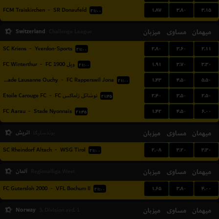
۱.۸۷
۳.۸۰
۳.۱۵
FCM Traiskirchen
-
SR Donaufeld
۲۱:۰۰
Switzerland
میزبان
مساوی
میهمان
Challenge League
۲.۸۰
۳.۶۰
۲.۱۱
SC Kriens
-
Yverdon-Sports
۲۱:۰۰
۱.۹۱
۳.۷۰
۳.۳۰
FC Winterthur
-
ویل 1900 FC
۲۱:۰۰
۱.۴۳
۴.۵۰
۵.۵۰
FC Stade Lausanne Ouchy
-
FC Rapperswil Jona
۲۱:۰۰
۲.۴۰
۳.۵۰
۲.۵۰
Etoile Carouge FC
-
نوشاتل زاماکس FC
۲۱:۴۵
۱.۴۲
۴.۵۰
۶.۰۰
FC Aarau
-
Stade Nyonnais
۲۱:۴۵
میهمان
مساوی
میزبان
اتریش
بوندسلیگا
۲.۰۸
۳.۲۰
۳.۳۰
SC Rheindorf Altach
-
WSG Tirol
۲۱:۰۰
میهمان
مساوی
میزبان
آلمان
Regionalliga West
۱.۶۵
۳.۸۰
۴.۰۰
FC Gutersloh 2000
-
VFL Bochum II
۲۱:۰۰
Norway
میزبان
مساوی
میهمان
3. Division avd. 1