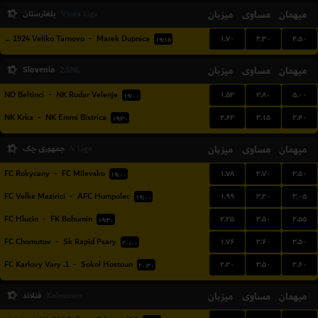
میهمان
مساوی
میزبان
بلغارستان
Vtora Liga
۱.۷۰
۳.۳۰
۴.۵۰
Etar 1924 Veliko Tarnovo
-
Marek Dupnica
۱۹:۱۵
Slovenia
میزبان
مساوی
میهمان
2.SNL
۱.۵۳
۳.۸۰
۵.۰۰
ND Beltinci
-
NK Rudar Velenje
۱۹:۰۰
۲.۶۳
۳.۱۵
۲.۴۰
NK Krka
-
NK Emmi Bistrica
۱۹:۳۰
میهمان
مساوی
میزبان
جمهوری چک
4. Liga
۱.۷۸
۳.۷۰
۳.۵۰
FC Rokycany
-
FC Milevsko
۱۹:۰۰
۱.۹۹
۳.۳۰
۳.۰۵
FC Velke Mezirici
-
AFC Humpolec
۱۹:۰۰
۲.۲۵
۳.۵۰
۲.۵۵
FC Hlucin
-
FK Bohumin
۱۹:۳۰
۱.۷۶
۳.۶۰
۳.۵۰
FC Chomutov
-
Sk Rapid Psary
۲۰:۰۰
۲.۲۰
۳.۵۰
۲.۶۰
1. FC Karlovy Vary
-
Sokol Hostoun
۲۰:۳۰
میهمان
مساوی
میزبان
فنلاند
Kolmonen