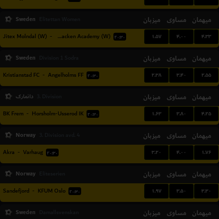
Sweden
میزبان
مساوی
میهمان
Elitettan Women
۱.۵۷
۴.۰۰
۴.۳۳
Jitex Molndal (W)
-
BK Hacken Academy (W)
۲۰:۳۰
Sweden
میزبان
مساوی
میهمان
Division 1 Sodra
۲.۳۸
۳.۴۰
۲.۵۵
Kristianstad FC
-
Angelholms FF
۲۰:۳۰
میهمان
مساوی
میزبان
دانمارک
3. Division
۱.۶۳
۳.۸۰
۴.۲۵
BK Frem
-
Horsholm-Usserod IK
۲۰:۳۰
Norway
میزبان
مساوی
میهمان
3. Division avd. 4
۳.۲۰
۴.۰۰
۱.۷۶
Akra
-
Varhaug
۲۰:۳۰
Norway
میزبان
مساوی
میهمان
Eliteserien
۱.۹۷
۳.۵۰
۳.۳۰
Sandefjord
-
KFUM Oslo
۲۰:۳۰
Sweden
میزبان
مساوی
میهمان
Damallsvenskan