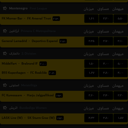
Montenegro
میزبان
مساوی
میهمان
First League
۱.۶۱
۳.۳۰
۵.۵۰
FK Mornar Bar
-
FK Arsenal Tivat
۲۱:۳۰
میهمان
مساوی
میزبان
آرژانتین
Primera C Metropolitana
۲.۳۵
۲.۷۰
۳.۱۰
General Lamadrid
-
Deportivo Espanol
۲۱:۳۰
میهمان
مساوی
میزبان
دانمارک
2. Division
۱.۵۰
۴.۰۰
۵.۰۰
Middelfart
-
Brabrand IF
۲۰:۰۰
۱.۶۷
۳.۸۰
۴.۰۰
B93 Kopenhagen
-
FC Roskilde
۲۰:۳۰
میهمان
مساوی
میزبان
استونی
Meistriliiga
۲.۶۰
۳.۴۰
۲.۳۰
FC Kuressaare
-
Harju Jalgpallikool
۱۹:۳۰
میهمان
مساوی
میزبان
اتریش
Bundesliga Women
۴.۳۳
۳.۸۰
۱.۵۷
LASK Linz (W)
-
SK Sturm Graz (W)
۱۹:۳۰