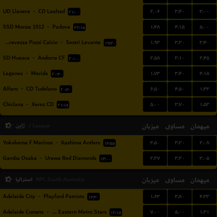
۲.۰۶
۳.۴۰
۳.۰۰
UD Llanera
-
CD Lealtad
۲۱:۰۰
۱.۴۸
۴.۱۵
۵.۰۰
SSD Monza 1912
-
Padova
۲۲:۱۵
۱.۹۳
۳.۲۰
۳.۴۰
ASD Seravezza Pozzi Calcio
-
Sestri Levante
۱۹:۳۰
۲.۵۸
۳.۱۰
۲.۴۵
SD Huesca
-
Andorra CF
۲۰:۰۰
۱.۷۳
۳.۴۰
۴.۱۵
Leganes
-
Merida
۲۰:۳۰
۶.۵۰
۴.۵۰
۱.۳۳
Alfaro
-
CD Tudelano
۲۰:۳۰
۵.۰۰
۳.۷۰
۱.۵۳
Chiclana
-
Xerez CD
۲۱:۱۵
میهمان
مساوی
میزبان
ژاپن
J League
۳.۵۰
۳.۲۰
۲.۰۸
Yokohama F Marinos
-
Kashima Antlers
۱۳:۵۵
۲.۲۷
۳.۲۰
۳.۰۵
Gamba Osaka
-
Urawa Red Diamonds
۱۴:۰۰
میهمان
مساوی
میزبان
استرالیا
NPL South Australia
۱.۶۳
۳.۸۰
۴.۳۳
Adelaide City
-
Playford Patriots
۱۳:۳۰
۷.۰۰
۵.۰۰
۱.۳۱
Adelaide Comets
-
North Eastern Metro Stars
۱۲:۱۵