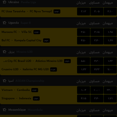
Ukraine
میزبان
مساوی
میهمان
Persha Liga
۲.۱۲
۳.۰۵
۳.۱۰
FC Ucsa Tarasivka
-
FC Nyva Ternopil
۱۳:۳۰
Uganda
میزبان
مساوی
میهمان
Super 8
۳.۵۰
۳.۱۵
۱.۹۵
Maroons FC
-
Villa SC
۱۶:۳۰
۴.۵۰
۳.۴۰
۱.۶۷
Bul FC
-
Kampala Capital City
۱۹:۳۰
میهمان
مساوی
میزبان
برزیل
Mineiro U20
۵.۵۰
۴.۲۰
۱.۴۲
Boston City FC Brasil U20
-
Atletico Mineiro U20
۱۶:۳۰
۱.۳۳
۴.۳۳
۷.۰۰
Cruzeiro U20
-
Itabirito FC MG U20
۲۱:۳۰
میهمان
مساوی
میزبان
آسیا
ASEAN Championship
۱.۰۴
۱۰.۰۰
۲۳.۰۰
Vietnam
-
Cambodia
۱۶:۳۰
۴.۱۵
۳.۴۰
۱.۷۱
Singapore
-
Indonesia
۱۶:۳۰
Mozambique
میزبان
مساوی
میهمان
Mocambola