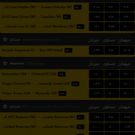
۲.۱۵
۳.۳۰
۲.۸۰
Gold Coast Knights (W)
-
Eastern Suburbs (W)
۱۳:۰۰
۱.۷۸
۳.۸۰
۳.۴۰
Gold Coast United (W)
-
Capalaba (W)
۱۳:۰۰
۱.۳۱
۴.۷۵
۷.۰۰
Queensland Lions FC (W)
-
Sunshine Coast Wanderers (W)
۱۴:۰۰
میهمان
مساوی
میزبان
استرالیا
Victoria Premier League 2
۱.۹۳
۳.۵۰
۳.۰۵
Bayside Argonauts FC
-
Box Hill United
۱۳:۰۰
Myanmar
میزبان
مساوی
میهمان
U20 League
۱.۱۰
۸.۰۰
۱۲.۰۰
Yadanarbon U20
-
Chinland FC U20
۱۲:۳۰
۱.۲۹
۵.۰۰
۷.۰۰
Yangon United U20
-
Hantharwady United U20
۱۲:۳۰
۱.۱۳
۷.۰۰
۱۲.۰۰
Thitsar Arman U20
-
Myawady U20
۱۲:۳۰
میهمان
مساوی
میزبان
استرالیا
NPL South Australia Women Reserves
۱.۴۵
۴.۵۰
۴.۷۵
FFSA NTC Reserves (W)
-
Adelaide University Reserves (W)
۱۲:۰۰
۱۰.۰۰
۷.۰۰
۱.۱۴
Flinders United Reserves (W)
-
West Adelaide Reserves (W)
۱۲:۰۰