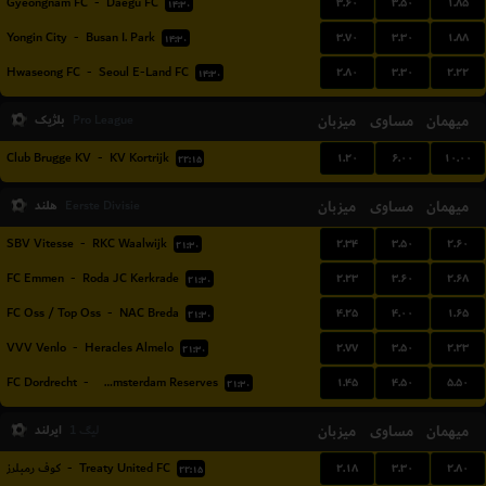
۳.۶۰
۳.۵۰
۱.۸۵
Gyeongnam FC
-
Daegu FC
۱۴:۳۰
۳.۷۰
۳.۳۰
۱.۸۸
Yongin City
-
Busan I. Park
۱۴:۳۰
۲.۸۰
۳.۳۰
۲.۲۲
Hwaseong FC
-
Seoul E-Land FC
۱۴:۳۰
میهمان
مساوی
میزبان
بلژیک
Pro League
۱.۲۰
۶.۰۰
۱۰.۰۰
Club Brugge KV
-
KV Kortrijk
۲۲:۱۵
میهمان
مساوی
میزبان
هلند
Eerste Divisie
۲.۳۴
۳.۵۰
۲.۶۰
SBV Vitesse
-
RKC Waalwijk
۲۱:۳۰
۲.۲۳
۳.۶۰
۲.۶۸
FC Emmen
-
Roda JC Kerkrade
۲۱:۳۰
۴.۲۵
۴.۰۰
۱.۶۵
FC Oss / Top Oss
-
NAC Breda
۲۱:۳۰
۲.۷۷
۳.۵۰
۲.۲۳
VVV Venlo
-
Heracles Almelo
۲۱:۳۰
۱.۴۵
۴.۵۰
۵.۵۰
FC Dordrecht
-
Ajax Amsterdam Reserves
۲۱:۳۰
میهمان
مساوی
میزبان
ایرلند
لیگ 1
۲.۱۸
۳.۳۰
۲.۸۰
کوف رمبلرز
-
Treaty United FC
۲۲:۱۵