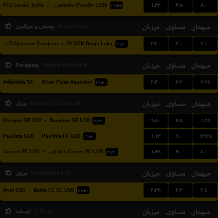
۱.۳۲
۴.۵۰
۸.۰۰
PFC Levski Sofia
-
PFC Lokomotiv Plovdiv 1936
۲۱:۴۵
میهمان
مساوی
میزبان
بوسنی و هرزگوین
Premier Liga
۳.۲۰
۳.۰۰
۲.۱۰
FK Zeljeznicar Sarajevo
-
FK BSK Banja Luka
۲۱:۳۰
Paraguay
میزبان
مساوی
میهمان
Primera Division B
۲.۴۰
۳.۲۰
۲.۴۵
Atlantida SC
-
River Plate Asuncion
۲۱:۳۰
میهمان
مساوی
میزبان
برزیل
Paulista U20 Serie B
۹.۵۰
۴.۵۰
۱.۲۵
Olimpia SP U20
-
Barretos SP U20
۲۱:۳۰
۱.۱۳
۶.۰۰
۱۳.۲۵
Paulista U20
-
Paulinia FC U20
۲۱:۳۰
۱.۴۸
۴.۰۰
۵.۰۰
Jacarei FC U20
-
Uniao Mogi das Cruzes FC U20
۲۱:۳۰
میهمان
مساوی
میزبان
برزیل
Catarinense U20
۲.۳۸
۳.۳۰
۲.۵۰
Avai U20
-
Barra FC SC U20
۲۱:۳۰
میهمان
مساوی
میزبان
ایسلند
3. Deild