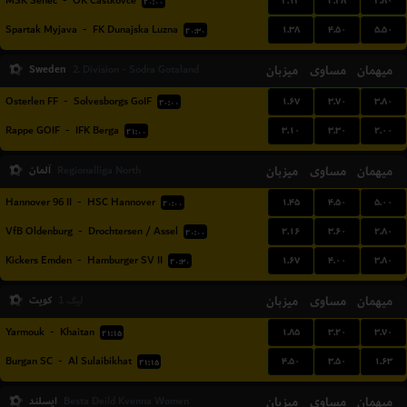
۲.۱۲
۳.۲۸
۲.۸۰
MSK Senec
-
OK Castkovce
۲۰:۰۰
۱.۳۸
۴.۵۰
۵.۵۰
Spartak Myjava
-
FK Dunajska Luzna
۲۰:۳۰
Sweden
میزبان
مساوی
میهمان
2. Division - Sodra Gotaland
۱.۶۷
۳.۷۰
۳.۸۰
Osterlen FF
-
Solvesborgs GoIF
۲۰:۰۰
۳.۱۰
۳.۳۰
۲.۰۰
Rappe GOIF
-
IFK Berga
۲۱:۰۰
میهمان
مساوی
میزبان
آلمان
Regionalliga North
۱.۴۵
۴.۵۰
۵.۰۰
Hannover 96 II
-
HSC Hannover
۲۰:۰۰
۲.۱۶
۳.۶۰
۲.۸۰
VfB Oldenburg
-
Drochtersen / Assel
۲۰:۰۰
۱.۶۷
۴.۰۰
۳.۸۰
Kickers Emden
-
Hamburger SV II
۲۰:۳۰
میهمان
مساوی
میزبان
کویت
لیگ 1
۱.۸۵
۳.۲۰
۳.۷۰
Yarmouk
-
Khaitan
۲۱:۱۵
۴.۵۰
۳.۵۰
۱.۶۳
Burgan SC
-
Al Sulaibikhat
۲۱:۱۵
میهمان
مساوی
میزبان
ایسلند
Besta Deild Kvenna Women