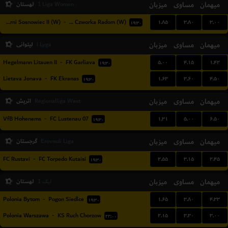
میهمان
مساوی
میزبان
لهستان
1 Liga Women
۱.۸۵
۳.۸۰
۳.۰۰
Czarni Sosnowiec II (W)
-
Sportowa Czworka Radom (W)
۱۹:۳۰
میهمان
مساوی
میزبان
لیتوانی
I Lyga
۵.۰۰
۴.۱۵
۱.۴۲
Hegelmann Litauen II
-
FK Garliava
۱۹:۳۰
۱.۶۳
۳.۶۰
۴.۵۰
Lietava Jonava
-
FK Ekranas
۱۹:۳۰
میهمان
مساوی
میزبان
اتریش
Regionalliga West
۱.۳۱
۵.۰۰
۶.۵۰
VfB Hohenems
-
FC Lustenau 07
۱۹:۳۰
میهمان
مساوی
میزبان
گرجستان
Erovnuli Liga
۲.۵۵
۳.۱۵
۲.۴۵
FC Rustavi
-
FC Torpedo Kutaisi
۱۹:۳۰
میهمان
مساوی
میزبان
لهستان
لیگ 1
۱.۶۵
۳.۸۰
۴.۳۳
Polonia Bytom
-
Pogon Siedlce
۱۹:۳۰
۲.۱۵
۳.۳۰
۳.۰۰
Polonia Warszawa
-
KS Ruch Chorzow
۲۲:۰۰