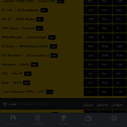
۳.۴۰
۳.۸۰
۱.۷۷
Kotajarven "KoPA" Pallo
-
Edustus IPS
۱۹:۰۰
۱.۱۶
۶.۵۰
۸.۵۰
FC LeKi
-
AC Estudiantes
۱۹:۰۰
۱.۹۳
۳.۷۰
۳.۱۰
VG-62
-
MaPS Masku
۱۹:۰۰
۱.۲۵
۵.۵۰
۷.۰۰
VIFK Vaasa
-
Sundom
۱۹:۰۰
۱.۳۷
۵.۰۰
۵.۰۰
RiPS Riihimaki
-
Gnistan Ogeli
۱۹:۰۰
۴.۳۳
۴.۷۵
۱.۴۸
FC Kontu
-
MPS/Atletico Malmi
۱۹:۳۰
۱.۵۱
۴.۷۵
۴.۱۵
FCJ Blackbird
-
JJK Jyvaskyla 2
۱۹:۳۰
۲.۸۰
۳.۸۰
۱.۹۶
Komeetat
-
KeuPa
۱۹:۳۰
۱.۸۰
۳.۸۰
۳.۳۰
LTU
-
Abo CF
۱۹:۳۰
۱.۶۱
۴.۲۵
۴.۰۰
Espa
-
NuPS
۱۹:۴۵
۱۰.۰۰
۷.۵۰
۱.۱۳
Pakkalan Palloseura (PPS)
-
LPS
۲۰:۱۵
میهمان
مساوی
میزبان
فنلاند
Kakkonen Lohko C
۲.۶۳
۳.۸۰
۲.۱۲
FF Jaro II
-
Jakobstads Bollklubb
۱۹:۰۰
پیش بینی ورزشی
پیش بینی زنده
نتایج زنده
کازینو آنلاین
حساب کاربری
شیلی
Primera Division Women