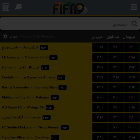
میهمان
مساوی
میزبان
جهان
Friendly Club Matches
۱.۸۸
۳.۸۰
۳.۲۰
بایرن مونیخ
-
استون ویلا
۱۵:۳۰
۳.۸۰
۳.۳۰
۱.۷۸
CF Intercity
-
Villarreal CF B
۱۱:۳۰
۲.۳۵
۳.۳۰
۲.۷۳
Fulham
-
کریستال پالاس
۲۰:۳۰
۲.۷۷
۳.۱۵
۲.۲۷
Cordoba
-
Union Deportiva Almeria
۱۲:۰۰
۲.۳۱
۳.۳۰
۲.۶۳
Racing Santander
-
Sporting Gijon
۱۳:۰۰
۵.۰۰
۴.۰۰
۱.۵۱
Melbourne City FC
-
Palermo
۱۴:۳۰
۳.۲۰
۳.۵۰
۱.۹۵
AD Ceuta FC
-
Malaga CF
۲۰:۳۰
۲.۱۸
۳.۳۰
۲.۸۰
آلباسته بالومپی
-
Eldense
۲۱:۳۰
۱.۲۰
۵.۰۰
۱۰.۰۰
FC Sudtirol Bolzano
-
Virtus Verona
۱۸:۳۰
۲.۸۰
۳.۳۰
۲.۱۸
Hercules Alicante
-
Castellon
۲۱:۰۰