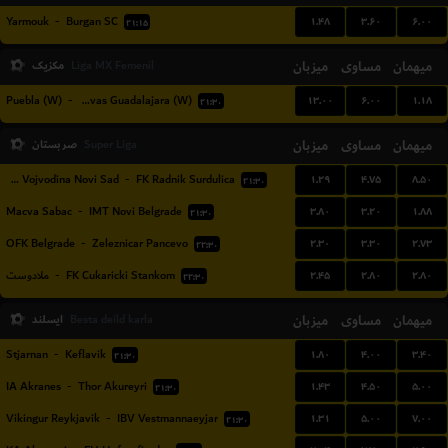
۱.۴۸
۳.۶۰
۶.۰۰
Yarmouk
-
Burgan SC
۲۱:۱۵
میهمان
مساوی
میزبان
مکزیک
Liga MX Femenil
۱۳.۰۰
۶.۰۰
۱.۱۸
Puebla (W)
-
CD Chivas Guadalajara (W)
۲۱:۳۰
میهمان
مساوی
میزبان
صربستان
Super Liga
۱.۲۹
۴.۷۵
۸.۵۰
FK Vojvodina Novi Sad
-
FK Radnik Surdulica
۲۱:۳۰
۳.۸۰
۳.۲۰
۱.۸۸
Macva Sabac
-
IMT Novi Belgrade
۲۱:۳۰
۲.۳۰
۳.۳۰
۲.۷۳
OFK Belgrade
-
Zeleznicar Pancevo
۲۲:۳۰
۲.۴۵
۲.۸۰
۲.۸۰
ملادوست
-
FK Cukaricki Stankom
۲۲:۳۰
میهمان
مساوی
میزبان
ایسلند
Besta deild karla
۱.۸۰
۴.۰۰
۳.۴۰
Stjarnan
-
Keflavik
۲۱:۳۰
۱.۴۳
۴.۵۰
۵.۰۰
IA Akranes
-
Thor Akureyri
۲۱:۳۰
۱.۳۱
۵.۰۰
۷.۰۰
Vikingur Reykjavik
-
IBV Vestmannaeyjar
۲۱:۳۰