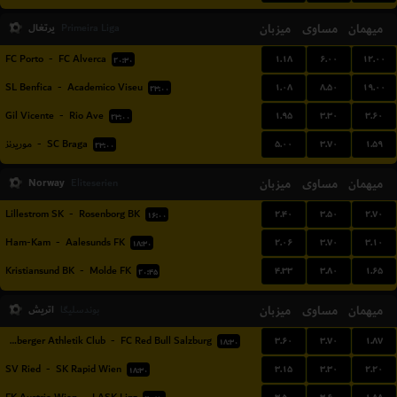
میهمان
مساوی
میزبان
پرتغال
Primeira Liga
۱.۱۸
۶.۰۰
۱۲.۰۰
FC Porto
-
FC Alverca
۲۰:۳۰
۱.۰۸
۸.۵۰
۱۹.۰۰
SL Benfica
-
Academico Viseu
۲۳:۰۰
۱.۹۵
۳.۳۰
۳.۶۰
Gil Vicente
-
Rio Ave
۲۳:۰۰
۵.۰۰
۳.۷۰
۱.۵۹
موریرنز
-
SC Braga
۲۳:۰۰
Norway
میزبان
مساوی
میهمان
Eliteserien
۲.۴۰
۳.۵۰
۲.۷۰
Lillestrom SK
-
Rosenborg BK
۱۶:۰۰
۲.۰۶
۳.۷۰
۳.۱۰
Ham-Kam
-
Aalesunds FK
۱۸:۳۰
۴.۳۳
۳.۸۰
۱.۶۵
Kristiansund BK
-
Molde FK
۲۰:۴۵
میهمان
مساوی
میزبان
اتریش
بوندسلیگا
۳.۶۰
۳.۷۰
۱.۸۷
Wolfsberger Athletik Club
-
FC Red Bull Salzburg
۱۸:۳۰
۳.۱۵
۳.۳۰
۲.۲۰
SV Ried
-
SK Rapid Wien
۱۸:۳۰