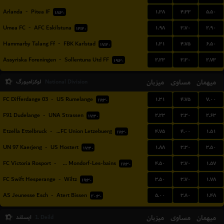
۱.۳۸
۴.۳۳
۵.۵۰
Arlanda
-
Pitea IF
۱۸:۳۰
۱.۹۸
۳.۷۰
۲.۹۰
Umea FC
-
AFC Eskilstuna
۱۴:۳۰
۱.۳۱
۴.۷۵
۶.۵۰
Hammarby Talang Ff
-
FBK Karlstad
۱۷:۳۰
۲.۲۳
۳.۳۰
۲.۷۳
Assyriska Foreningen
-
Sollentuna Utd FF
۱۹:۳۰
میهمان
مساوی
میزبان
لوکزامبورگ
National Division
۱.۳۱
۴.۷۵
۷.۰۰
FC Differdange 03
-
US Rumelange
۱۷:۳۰
۲.۲۳
۳.۳۰
۲.۶۳
F91 Dudelange
-
UNA Strassen
۱۷:۳۰
۴.۷۵
۴.۰۰
۱.۵۱
Etzella Ettelbruck
-
Racing FC Union Letzebuerg
۱۷:۳۰
۱.۸۸
۳.۳۰
۳.۵۰
UN 97 Kaerjeng
-
US Hostert
۱۷:۳۰
۴.۵۰
۳.۷۰
۱.۵۷
FC Victoria Rosport
-
US Mondorf-Les-bains
۱۷:۳۰
۳.۵۰
۳.۷۰
۱.۷۸
FC Swift Hesperange
-
Wiltz
۱۹:۳۰
۵.۰۰
۳.۸۰
۱.۴۸
AS Jeunesse Esch
-
Atert Bissen
۲۰:۳۰
میهمان
مساوی
میزبان
ایسلند
1. Deild