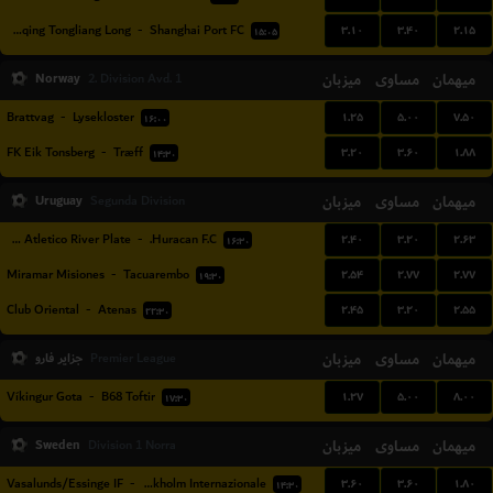
۳.۱۰
۳.۴۰
۲.۱۵
Chongqing Tongliang Long
-
Shanghai Port FC
۱۵:۰۵
Norway
میزبان
مساوی
میهمان
2. Division Avd. 1
۱.۲۵
۵.۰۰
۷.۵۰
Brattvag
-
Lysekloster
۱۶:۰۰
۳.۲۰
۳.۶۰
۱.۸۸
FK Eik Tonsberg
-
Træff
۱۴:۳۰
Uruguay
میزبان
مساوی
میهمان
Segunda Division
۲.۴۰
۳.۲۰
۲.۶۳
Club Atletico River Plate
-
Huracan F.C.
۱۶:۳۰
۲.۵۴
۲.۷۷
۲.۷۷
Miramar Misiones
-
Tacuarembo
۱۹:۳۰
۲.۴۵
۳.۲۰
۲.۵۵
Club Oriental
-
Atenas
۲۲:۳۰
میهمان
مساوی
میزبان
جزایر فارو
Premier League
۱.۲۷
۵.۰۰
۸.۰۰
Víkingur Gota
-
B68 Toftir
۱۷:۳۰
Sweden
میزبان
مساوی
میهمان
Division 1 Norra
۳.۶۰
۳.۶۰
۱.۸۰
Vasalunds/Essinge IF
-
FC Stockholm Internazionale
۱۴:۳۰