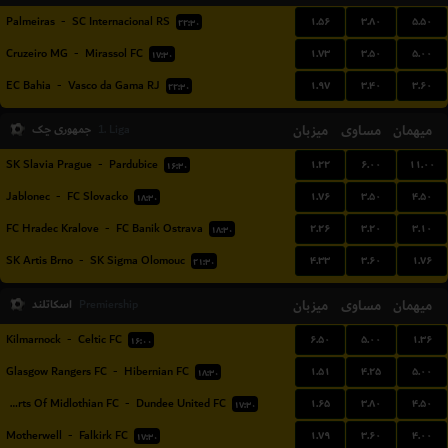
۱.۵۶
۳.۸۰
۵.۵۰
Palmeiras
-
SC Internacional RS
۲۲:۳۰
۱.۷۳
۳.۵۰
۵.۰۰
Cruzeiro MG
-
Mirassol FC
۱۷:۳۰
۱.۹۷
۳.۴۰
۳.۶۰
EC Bahia
-
Vasco da Gama RJ
۲۲:۳۰
میهمان
مساوی
میزبان
جمهوری چک
1. Liga
۱.۲۲
۶.۰۰
۱۱.۰۰
SK Slavia Prague
-
Pardubice
۱۶:۳۰
۱.۷۶
۳.۵۰
۴.۵۰
Jablonec
-
FC Slovacko
۱۸:۳۰
۲.۲۶
۳.۲۰
۳.۱۰
FC Hradec Kralove
-
FC Banik Ostrava
۱۸:۳۰
۴.۳۳
۳.۶۰
۱.۷۶
SK Artis Brno
-
SK Sigma Olomouc
۲۱:۳۰
میهمان
مساوی
میزبان
اسکاتلند
Premiership
۶.۵۰
۵.۰۰
۱.۳۶
Kilmarnock
-
Celtic FC
۱۶:۰۰
۱.۵۱
۴.۲۵
۵.۰۰
Glasgow Rangers FC
-
Hibernian FC
۱۸:۳۰
۱.۶۵
۳.۸۰
۴.۵۰
Hearts Of Midlothian FC
-
Dundee United FC
۱۷:۳۰
۱.۷۹
۳.۶۰
۴.۰۰
Motherwell
-
Falkirk FC
۱۷:۳۰