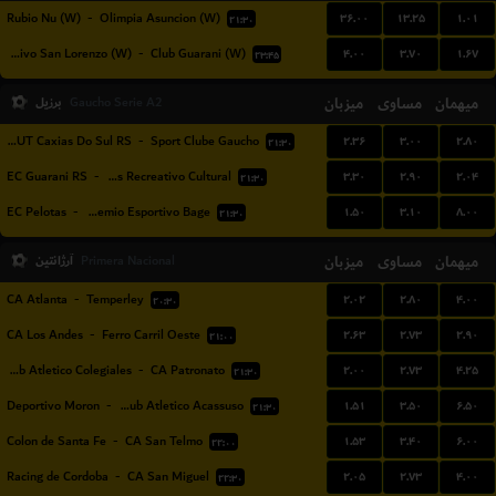
۳۶.۰۰
۱۳.۲۵
۱.۰۱
Rubio Nu (W)
-
Olimpia Asuncion (W)
۲۱:۳۰
۴.۰۰
۳.۷۰
۱.۶۷
Sportivo San Lorenzo (W)
-
Club Guarani (W)
۲۳:۴۵
میهمان
مساوی
میزبان
برزیل
Gaucho Serie A2
۲.۳۶
۳.۰۰
۲.۸۰
APAFUT Caxias Do Sul RS
-
Sport Clube Gaucho
۲۱:۳۰
۳.۳۰
۲.۹۰
۲.۰۴
EC Guarani RS
-
EC Veranópolis Recreativo Cultural
۲۱:۳۰
۱.۵۰
۳.۱۰
۸.۰۰
EC Pelotas
-
Gremio Esportivo Bage
۲۱:۳۰
میهمان
مساوی
میزبان
آرژانتین
Primera Nacional
۲.۰۲
۲.۸۰
۴.۰۰
CA Atlanta
-
Temperley
۲۰:۳۰
۲.۶۳
۲.۷۳
۲.۹۰
CA Los Andes
-
Ferro Carril Oeste
۲۱:۰۰
۲.۰۰
۲.۷۳
۴.۲۵
Club Atletico Colegiales
-
CA Patronato
۲۱:۳۰
۱.۵۱
۳.۵۰
۶.۵۰
Deportivo Moron
-
Club Atletico Acassuso
۲۱:۳۰
۱.۵۳
۳.۴۰
۶.۰۰
Colon de Santa Fe
-
CA San Telmo
۲۲:۰۰
۲.۰۵
۲.۷۳
۴.۰۰
Racing de Cordoba
-
CA San Miguel
۲۲:۳۰