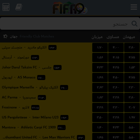
میهمان
مساوی
میزبان
جهان
Friendly Club Matches
۱.۷۰
۴.۰۰
۳.۸۰
منچستر سیتی
-
اتلتیکو مادرید
۱۴:۳۰
۱.۵۶
۴.۱۵
۴.۷۵
آرسنال
-
دورتموند
۱۶:۳۰
۴.۳۳
۴.۲۵
۱.۵۳
Johor Darul Takzim FC
-
چلسی
۱۵:۳۰
۱.۴۸
۴.۵۰
۴.۷۵
لیورپول
-
AS Monaco
۱۷:۰۰
۲.۶۳
۳.۶۰
۲.۳۰
Olympique Marseille
-
اتلتیک بیلبائو
۱۹:۰۰
۱.۸۲
۳.۲۸
۳.۸۰
AC Parma
-
سمپدوریا
۲۱:۳۰
۳.۲۸
۳.۲۰
۲.۰۷
Frosinone
-
لاتزیو
۲۲:۱۵
۳.۵۰
۳.۲۸
۱.۹۷
US Pergolettese
-
Inter Milano U23
۱۹:۳۰
۱.۴۰
۴.۳۳
۵.۵۰
Mantova
-
Athletic Carpi FC 1909
۲۲:۰۰
۱.۴۵
۴.۳۳
۵.۵۰
Bangkok Glass Pathumthani United FC
-
Lee Man Warriors FC
۱۴:۳۰