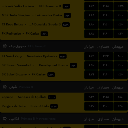
۱.۴۸
۴.۱۵
۴.۷۵
TJ Druzstevnik Velke Ludince
-
KFC Komarno B
۱۸:۳۰
۱.۶۹
۳.۶۰
۴.۰۰
MSK Tesla Stropkov
-
Lokomotiva Kosice
۱۸:۳۰
۱.۸۰
۳.۵۰
۳.۶۰
TJ Kovo Belusa
-
FK Dac 1904 Dunajska Streda B
۱۸:۳۰
۱.۸۷
۳.۶۰
۳.۳۰
FK Podkonice
-
FK Cadca
۱۸:۳۰
میهمان
مساوی
میزبان
جمهوری چک
CFL, Group B
۱.۴۳
۴.۳۳
۵.۰۰
TJ Sokol Zapy
-
Neratovice Byskovice
۱۸:۳۰
۱.۹۷
۳.۶۰
۳.۰۰
SK Slovan Varnsdorf
-
SK Benatky nad Jizerou
۱۸:۳۰
۱.۷۱
۳.۸۰
۳.۶۰
SK Sokol Brozany
-
FK Caslav
۱۸:۳۰
میهمان
مساوی
میزبان
شیلی
Primera B
۲.۲۳
۳.۱۵
۲.۸۰
Copiapo
-
San Luis de Quillota
۲۰:۰۰
۲.۲۷
۳.۰۰
۲.۹۰
Rangers de Talca
-
Curico Unido
۲۲:۳۰
میهمان
مساوی
میزبان
آرژانتین
Primera B Metropolitana