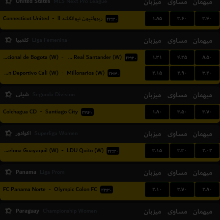
United States
میزبان
مساوی
میهمان
MLS Next Pro League
۱.۸۵
۳.۶۰
۳.۴۰
Connecticut United
-
ریوولتیون نیوانگلند ll
۲۳:۳۰
میهمان
مساوی
میزبان
کلمبیا
Liga Femenina
۱.۳۱
۴.۲۵
۸.۵۰
Internacional de Bogota (W)
-
CD Real Santander (W)
۲۳:۳۰
۲.۱۵
۲.۹۰
۳.۲۰
Asociacion Deportivo Cali (W)
-
Millonarios (W)
۲۳:۳۰
میهمان
مساوی
میزبان
شیلی
Segunda Division
۱.۸۰
۳.۵۰
۳.۷۰
Colchagua CD
-
Santiago City
۲۳:۳۰
میهمان
مساوی
میزبان
اکوادور
Superliga Women
۳.۱۵
۳.۳۰
۲.۰۲
Barcelona Guayaquil (W)
-
LDU Quito (W)
۲۳:۳۰
Panama
میزبان
مساوی
میهمان
Liga Prom
۲.۱۰
۳.۷۰
۲.۸۰
FC Panama Norte
-
Olympic Colon FC
۲۳:۳۰
Paraguay
میزبان
مساوی
میهمان
Championship Women