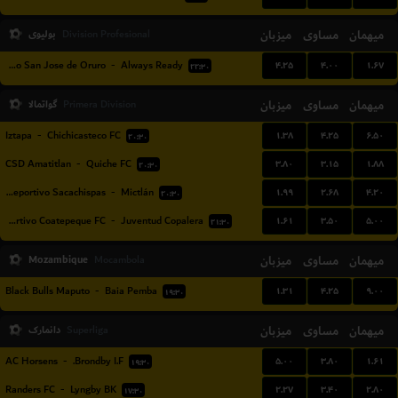
میهمان
مساوی
میزبان
بولیوی
Division Profesional
۴.۲۵
۴.۰۰
۱.۶۷
GV Club Deportivo San Jose de Oruro
-
Always Ready
۲۲:۳۰
میهمان
مساوی
میزبان
گواتمالا
Primera Division
۱.۳۸
۴.۲۵
۶.۵۰
Iztapa
-
Chichicasteco FC
۲۰:۳۰
۳.۸۰
۳.۱۵
۱.۸۸
CSD Amatitlan
-
Quiche FC
۲۰:۳۰
۱.۹۹
۲.۶۸
۴.۲۰
CS Deportivo Sacachispas
-
Mictlán
۲۰:۳۰
۱.۶۱
۳.۵۰
۵.۰۰
Deportivo Coatepeque FC
-
Juventud Copalera
۲۱:۳۰
Mozambique
میزبان
مساوی
میهمان
Mocambola
۱.۳۱
۴.۲۵
۹.۰۰
Black Bulls Maputo
-
Baia Pemba
۱۹:۳۰
میهمان
مساوی
میزبان
دانمارک
Superliga
۵.۰۰
۳.۸۰
۱.۶۱
AC Horsens
-
Brondby I.F.
۱۹:۳۰
۲.۲۷
۳.۴۰
۲.۸۰
Randers FC
-
Lyngby BK
۱۷:۳۰