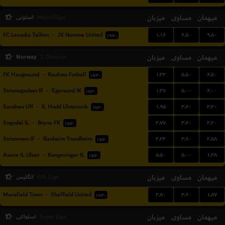
میهمان
مساوی
میزبان
استونی
Meistriliiga
۱.۱۶
۶.۵۰
۹.۵۰
FC Levadia Tallinn
-
JK Nomme United
۱۹:۳۰
Norway
میزبان
مساوی
میهمان
1. Division
۱.۳۲
۵.۵۰
۶.۵۰
FK Haugesund
-
Raufoss Fotball
۱۸:۳۰
۱.۳۷
۵.۰۰
۶.۰۰
Stromsgodset IF
-
Egersund IK
۱۸:۳۰
۱.۹۵
۳.۶۰
۳.۳۰
Sandnes Ulf
-
IL Hodd Ulsteinvik
۱۸:۳۰
۲.۷۷
۳.۶۰
۲.۲۰
Sogndal IL
-
Bryne FK
۱۸:۳۰
۲.۲۳
۳.۸۰
۲.۵۸
Strommen IF
-
Ranheim Trondheim
۱۸:۳۰
۵.۵۰
۵.۰۰
۱.۳۸
Asane IL Ulset
-
Kongsvinger IL
۱۸:۳۰
میهمان
مساوی
میزبان
انگلیس
EFL Cup
۳.۸۰
۳.۶۰
۱.۸۷
Mansfield Town
-
Sheffield United
۱۸:۳۰
میهمان
مساوی
میزبان
اسلواکی
Super Liga