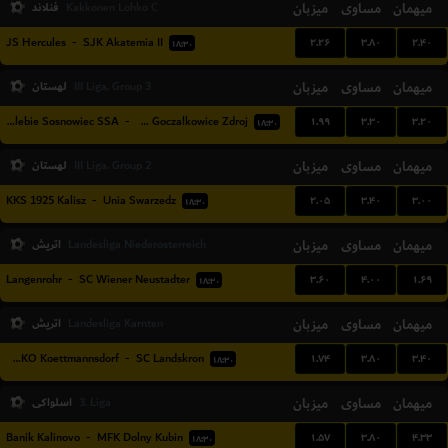
میهمان
مساوی
میزبان
فنلاند
Kakkonen Lohko C
۲.۲۶
۳.۸۰
۲.۴۰
JS Hercules
-
SJK Akatemia II
۱۸:۳۰
میهمان
مساوی
میزبان
لهستان
III Liga, Group 3
۱.۹۹
۳.۳۰
۳.۲۰
Zaglebie Sosnowiec SSA
-
LKS Goczalkowice Zdroj
۱۸:۳۰
میهمان
مساوی
میزبان
لهستان
III Liga, Group 2
۲.۰۵
۳.۴۰
۳.۰۰
KKS 1925 Kalisz
-
Unia Swarzedz
۱۸:۳۰
میهمان
مساوی
میزبان
اتریش
Landesliga Niederosterreich
۳.۶۰
۴.۰۰
۱.۶۹
Langenrohr
-
SC Wiener Neustadter
۱۸:۳۰
میهمان
مساوی
میزبان
اتریش
Landesliga Karnten
۱.۷۴
۳.۸۰
۳.۴۰
ASKO Koettmannsdorf
-
SC Landskron
۱۸:۳۰
میهمان
مساوی
میزبان
اسلواکی
3. Liga
۱.۵۷
۳.۸۰
۴.۳۳
Banik Kalinovo
-
MFK Dolny Kubin
۱۸:۳۰