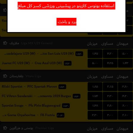
استفاده بونوس کازینو در پیشبینی ورزشی کسر کل مبلغ
Norway
میزبان
مساوی
میهمان
3. Division avd. 6
۴.۵۰
۴.۷۵
۱.۴۳
Raelingen
-
Rade IL
برد و باخت
۱۷:۳۰
۱.۲۵
۶.۰۰
۶.۵۰
Sarpsborg 08 2
-
Brumunddal
۱۹:۳۰
میهمان
مساوی
میزبان
مکزیک
Liga MX U19 Femenil
۱.۴۵
۴.۲۰
۵.۰۰
Atlas Guadalajara U19 (W)
-
Atletico San Luis U19 (W)
۱۸:۳۰
۵.۰۰
۴.۲۵
۱.۴۳
Juarez FC U19 (W)
-
Cruz Azul U19 (W)
۱۸:۳۰
میهمان
مساوی
میزبان
بلغارستان
Vtora Liga
۱.۸۵
۳.۱۵
۳.۸۰
Rilski Sportist
-
PFC Spartak Pleven
۱۸:۳۰
۱.۷۴
۳.۳۰
۴.۲۰
FC Vihren Sandanski
-
FC Chernomorets 1919 Burgas
۱۸:۳۰
۱.۴۸
۳.۸۰
۶.۰۰
Sportist Svoge
-
Pfc Pirin Blagoevgrad
۱۸:۳۰
۳.۳۰
۳.۰۰
۲.۱۰
Lokomotiv Gorna Oryahovitsa
-
FK Fratria
۲۰:۳۰
میهمان
مساوی
میزبان
بوسنی و هرزگوین
Premier Liga