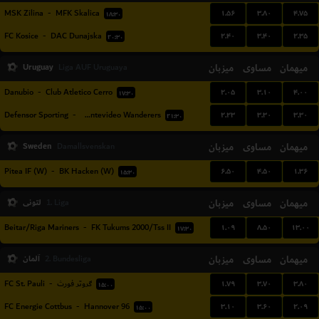
۱.۵۶
۳.۸۰
۴.۷۵
MSK Zilina
-
MFK Skalica
۱۸:۳۰
۲.۴۰
۳.۴۰
۲.۳۵
FC Kosice
-
DAC Dunajska
۲۰:۳۰
Uruguay
میزبان
مساوی
میهمان
Liga AUF Uruguaya
۲.۰۵
۳.۱۰
۴.۰۰
Danubio
-
Club Atletico Cerro
۱۷:۳۰
۲.۲۳
۳.۳۰
۳.۳۰
Defensor Sporting
-
Montevideo Wanderers
۲۱:۳۰
Sweden
میزبان
مساوی
میهمان
Damallsvenskan
۶.۵۰
۴.۵۰
۱.۳۶
Pitea IF (W)
-
BK Hacken (W)
۱۵:۳۰
میهمان
مساوی
میزبان
لتونی
1. Liga
۱.۰۹
۸.۵۰
۱۳.۰۰
Beitar/Riga Mariners
-
FK Tukums 2000/Tss II
۱۷:۳۰
میهمان
مساوی
میزبان
آلمان
2. Bundesliga
۱.۷۹
۳.۷۰
۳.۸۰
FC St. Pauli
-
گروتر فورث
۱۵:۰۰
۳.۱۰
۳.۶۰
۲.۰۹
FC Energie Cottbus
-
Hannover 96
۱۵:۰۰