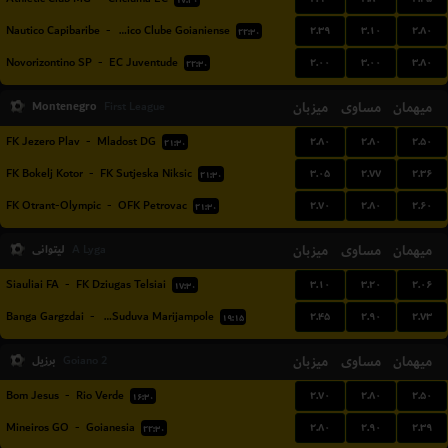
۱۷:۳۰
۲.۳۹
۳.۱۰
۲.۸۰
Nautico Capibaribe
-
Atletico Clube Goianiense
۲۲:۳۰
۲.۰۰
۳.۰۰
۳.۸۰
Novorizontino SP
-
EC Juventude
۲۲:۳۰
Montenegro
میزبان
مساوی
میهمان
First League
۲.۸۰
۲.۸۰
۲.۵۰
FK Jezero Plav
-
Mladost DG
۲۱:۳۰
۳.۰۵
۲.۷۷
۲.۳۶
FK Bokelj Kotor
-
FK Sutjeska Niksic
۲۱:۳۰
۲.۷۰
۲.۸۰
۲.۶۰
FK Otrant-Olympic
-
OFK Petrovac
۲۱:۳۰
میهمان
مساوی
میزبان
لیتوانی
A Lyga
۳.۱۰
۳.۲۰
۲.۰۶
Siauliai FA
-
FK Dziugas Telsiai
۱۷:۳۰
۲.۴۵
۲.۹۰
۲.۷۳
Banga Gargzdai
-
FK Suduva Marijampole
۱۹:۱۵
میهمان
مساوی
میزبان
برزیل
Goiano 2
۲.۷۰
۲.۸۰
۲.۵۰
Bom Jesus
-
Rio Verde
۱۶:۳۰
۲.۸۰
۲.۹۰
۲.۳۹
Mineiros GO
-
Goianesia
۲۲:۳۰