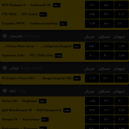
۱.۲۰
۵.۵۰
۹.۰۰
MTK Budapest II
-
Szekszardi Ufc
۱۹:۰۰
۲.۷۳
۳.۳۰
۲.۱۶
PTE PEAC
-
BFC Siofok
۱۹:۰۰
۱.۱۴
۶.۵۰
۱۲.۰۰
Erzsebeti SMTK
-
Hodmezovasarhelyi
۱۹:۰۰
میهمان
مساوی
میزبان
بلغارستان
Parva Liga
۴.۵۰
۳.۶۰
۱.۶۹
PFC Cherno More Varna
-
PFC Ludogorets Razgrad
۱۹:۳۰
۶.۰۰
۴.۰۰
۱.۴۵
Septemvri Sofia
-
PFC CSKA Sofia
۲۱:۴۵
میهمان
مساوی
میزبان
لیتوانی
A Lyga Women
۱.۰۲
۱۲.۰۰
۲۶.۰۰
FK Zalgiris Vilnius (W)
-
FK Banga Gargzdai (W)
۱۹:۳۰
میهمان
مساوی
میزبان
ترکیه
1. Lig
۱.۸۵
۳.۲۰
۴.۰۰
Sariyer GK
-
Muglaspor
۱۹:۳۰
۲.۳۶
۳.۲۰
۲.۷۷
76 Igdir Belediyespor
-
Fatih Karagumruk
۱۹:۳۰
۳.۱۰
۳.۲۰
۲.۱۲
Vanspor FK
-
Kayserispor
۲۲:۰۰
۳.۸۰
۳.۶۰
۱.۷۷
Bodrumspor
-
Bursaspor