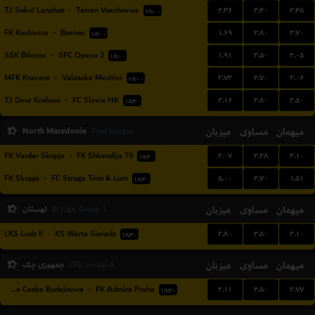
۲.۳۶
۳.۴۰
۲.۴۵
TJ Sokol Lanzhot
-
Tatran Vsechovice
۱۸:۰۰
۱.۶۹
۳.۸۰
۳.۷۰
FK Kozlovice
-
Bzenec
۱۸:۰۰
۱.۹۱
۳.۵۰
۳.۰۵
SSK Bilovec
-
SFC Opava 2
۱۸:۰۰
۲.۷۳
۳.۷۰
۲.۰۶
MFK Kravare
-
Valasske Mezirici
۱۸:۰۰
۲.۱۶
۳.۸۰
۲.۵۰
TJ Dvur Kralove
-
FC Slavia HK
۱۸:۳۰
North Macedonia
میزبان
مساوی
میهمان
First League
۲.۰۷
۳.۲۸
۳.۱۰
FK Vardar Skopje
-
FK Shkendija 79
۱۸:۳۰
۵.۰۰
۳.۷۰
۱.۵۱
FK Skopje
-
FC Struga Trim & Lum
۱۸:۳۰
میهمان
مساوی
میزبان
لهستان
III Liga, Group 1
۲.۸۰
۳.۵۰
۲.۱۰
LKS Lodz II
-
KS Warta Sieradz
۱۸:۳۰
میهمان
مساوی
میزبان
جمهوری چک
CFL, Group A
۲.۱۱
۳.۵۰
۲.۷۷
Dynamo Ceske Budejovice
-
FK Admira Praha
۱۸:۳۰