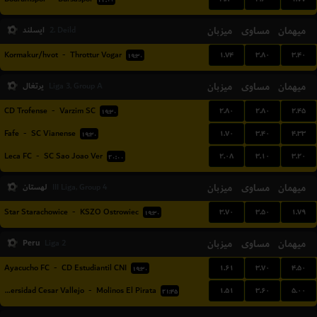
۲۲:۰۰
میهمان
مساوی
میزبان
ایسلند
2. Deild
۱.۷۴
۳.۸۰
۳.۴۰
Kormakur/hvot
-
Throttur Vogar
۱۹:۳۰
میهمان
مساوی
میزبان
پرتغال
Liga 3, Group A
۲.۸۰
۲.۸۰
۲.۴۵
CD Trofense
-
Varzim SC
۱۹:۳۰
۱.۷۰
۳.۴۰
۴.۳۳
Fafe
-
SC Vianense
۱۹:۳۰
۲.۰۸
۳.۱۰
۳.۲۰
Leca FC
-
SC Sao Joao Ver
۲۰:۰۰
میهمان
مساوی
میزبان
لهستان
III Liga, Group 4
۳.۷۰
۳.۵۰
۱.۷۹
Star Starachowice
-
KSZO Ostrowiec
۱۹:۳۰
Peru
میزبان
مساوی
میهمان
Liga 2
۱.۶۱
۳.۷۰
۴.۵۰
Ayacucho FC
-
CD Estudiantil CNI
۱۹:۳۰
۱.۵۱
۳.۶۰
۵.۰۰
Universidad Cesar Vallejo
-
Molinos El Pirata
۲۱:۴۵