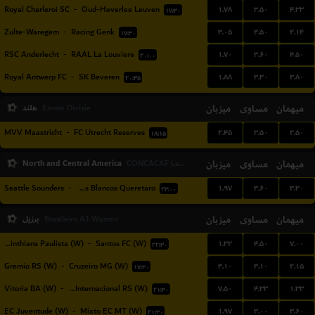
۱.۷۸
۳.۵۰
۴.۳۳
Royal Charleroi SC
-
Oud-Heverlee Leuven
۱۷:۳۰
۳.۰۵
۳.۵۰
۲.۱۴
Zulte-Waregem
-
Racing Genk
۱۷:۳۰
۱.۷۰
۳.۶۰
۴.۵۰
RSC Anderlecht
-
RAAL La Louviere
۲۰:۰۰
۱.۸۸
۳.۳۰
۳.۸۰
Royal Antwerp FC
-
SK Beveren
۲۰:۴۵
میهمان
مساوی
میزبان
هلند
Eerste Divisie
۲.۴۵
۳.۵۰
۲.۵۰
MVV Maastricht
-
FC Utrecht Reserves
۱۸:۱۵
North and Central America
میزبان
مساوی
میهمان
CONCACAF Leagues Cup
۱.۹۷
۳.۶۰
۳.۳۰
Seattle Sounders
-
Gallos Blancos Queretaro
۲۳:۰۰
میهمان
مساوی
میزبان
برزیل
Brasileiro A1 Women
۱.۳۲
۴.۵۰
۷.۰۰
Corinthians Paulista (W)
-
Santos FC (W)
۲۲:۳۰
۳.۱۰
۳.۱۰
۲.۱۵
Gremio RS (W)
-
Cruzeiro MG (W)
۱۷:۳۰
۷.۵۰
۴.۳۳
۱.۳۳
Vitoria BA (W)
-
SC Internacional RS (W)
۲۱:۳۰
۱.۹۷
۳.۰۰
۳.۶۰
EC Juventude (W)
-
Mixto EC MT (W)
۲۱:۳۰