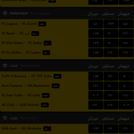
۳.۵۰
۳.۶۰
۱.۸۸
FK Austria Wien
-
LASK Linz
۲۰:۳۰
Switzerland
میزبان
مساوی
میهمان
Super League
۱.۵۰
۴.۳۳
۵.۵۰
FC Lugano
-
FC Zurich
۱۵:۳۰
۱.۷۸
۴.۰۰
۳.۷۰
FC Basel
-
تون FC
۱۸:۰۰
۱.۳۸
۵.۰۰
۶.۵۰
FC Sion Sitten
-
FC Vaduz
۱۸:۰۰
۱.۸۷
۳.۸۰
۳.۵۰
FC St. Gallen
-
FC Luzern
۱۸:۰۰
میهمان
مساوی
میزبان
فنلاند
Veikkausliiga
۱.۵۳
۴.۲۰
۵.۰۰
KuPS Palloseura
-
FC TPS Turku
۱۵:۳۰
۱.۳۱
۵.۰۰
۸.۰۰
Ilves Tampere
-
IFK Mariehamn
۱۸:۳۰
۲.۰۲
۳.۳۰
۳.۵۰
FC Inter Turku
-
FC Lahti
۱۷:۳۰
۳.۲۰
۳.۵۰
۲.۰۴
AC Oulu
-
HJK Helsinki
۱۹:۳۰
میهمان
مساوی
میزبان
بلژیک
Pro League
۱.۹۳
۳.۴۰
۳.۷۰
KAA Gent
-
KV Mechelen
۱۵:۰۰