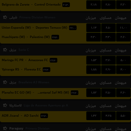
۲.۱۸
۲.۸۰
۳.۲۰
Belgrano de Zarate
-
Control Orientado
۲۱:۳۰
میهمان
مساوی
میزبان
شیلی
Primera Division Women
۱.۱۴
۶.۵۰
۱۱.۰۰
Union Espanola (W)
-
Deportes Temuco (W)
۲۲:۰۰
۲.۳۰
۳.۳۰
۲.۶۰
Huachipato (W)
-
Palestino (W)
۲۳:۳۰
میهمان
مساوی
میزبان
برزیل
Serie C
۱.۵۳
۳.۷۰
۵.۰۰
Maringa FC PR
-
Amazonas FC
۲۲:۳۰
۱.۸۸
۲.۹۰
۴.۰۰
Ypiranga RS
-
Floresta EC
۲۲:۳۰
میهمان
مساوی
میزبان
برزیل
Brasileiro A3 Women
۱.۸۳
۳.۵۰
۳.۶۰
Planalto EC GO (W)
-
FC Pantanal Saf MS (W)
۲۲:۳۰
میهمان
مساوی
میزبان
کاستاریکا
Liga de Ascenso Apertura gr. A
۱.۴۲
۴.۲۵
۵.۵۰
ADR Jicaral
-
AD Sarchi
۲۲:۳۰
Paraguay
میزبان
مساوی
میهمان
Primera Division