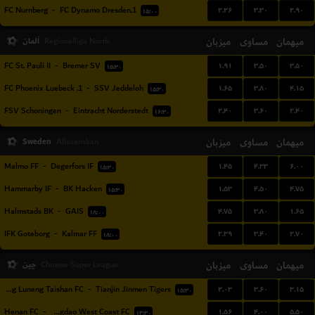
۲.۲۶
۳.۳۰
۲.۹۰
FC Nurnberg
-
1.FC Dynamo Dresden
۱۵:۰۰
میهمان
مساوی
میزبان
آلمان
Regionalliga North
۱.۹۱
۳.۵۰
۳.۵۰
FC St. Pauli II
-
Bremer SV
۱۵:۳۰
۱.۶۵
۳.۸۰
۴.۱۵
1. FC Phoenix Luebeck
-
SSV Jeddeloh
۱۵:۳۰
۲.۴۰
۳.۶۰
۲.۴۰
FSV Schoningen
-
Eintracht Norderstedt
۱۶:۳۰
Sweden
میزبان
مساوی
میهمان
Allsvenskan
۱.۴۵
۴.۳۳
۶.۰۰
Malmo FF
-
Degerfors IF
۱۵:۳۰
۱.۵۳
۴.۵۰
۴.۷۵
Hammarby IF
-
BK Hacken
۱۵:۳۰
۴.۷۵
۳.۸۰
۱.۶۵
Halmstads BK
-
GAIS
۱۸:۰۰
۲.۳۹
۳.۴۰
۲.۷۰
IFK Goteborg
-
Kalmar FF
۱۸:۰۰
میهمان
مساوی
میزبان
چین
Chinese Super League
۲.۰۳
۳.۶۰
۳.۱۵
Shandong Luneng Taishan FC
-
Tianjin Jinmen Tigers
۱۵:۳۰
۱.۵۶
۴.۰۰
۵.۵۰
Henan FC
-
Qingdao West Coast FC
۱۴:۳۰