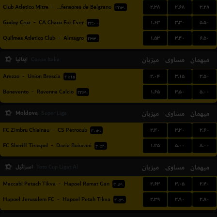
۲.۳۸
۲.۶۸
۳.۲۸
Club Atletico Mitre
-
CA Defensores de Belgrano
۲۲:۳۰
۱.۶۳
۳.۳۰
۵.۵۰
Godoy Cruz
-
CA Chaco For Ever
۲۳:۰۰
۱.۵۳
۳.۴۰
۶.۵۰
Quilmes Atletico Club
-
Almagro
۲۳:۳۰
میهمان
مساوی
میزبان
ایتالیا
Coppa Italia
۲.۰۴
۳.۱۵
۳.۵۰
Arezzo
-
Union Brescia
۲۱:۱۵
۱.۶۵
۳.۵۰
۵.۰۰
Benevento
-
Ravenna Calcio
۲۲:۳۰
Moldova
میزبان
مساوی
میهمان
Super Liga
۲.۴۰
۳.۲۰
۲.۶۰
FC Zimbru Chisinau
-
CS Petrocub
۲۰:۳۰
۱.۲۵
۵.۰۰
۸.۰۰
FC Sheriff Tiraspol
-
Dacia Buiucani
۲۰:۳۰
میهمان
مساوی
میزبان
اسرائیل
Toto Cup Ligat Al
۲.۶۳
۳.۰۵
۲.۴۰
Maccabi Petach Tikva
-
Hapoel Ramat Gan
۲۰:۳۰
۲.۳۹
۲.۹۰
۲.۸۰
Hapoel Jerusalem FC
-
Hapoel Petah Tikva
۲۰:۳۰