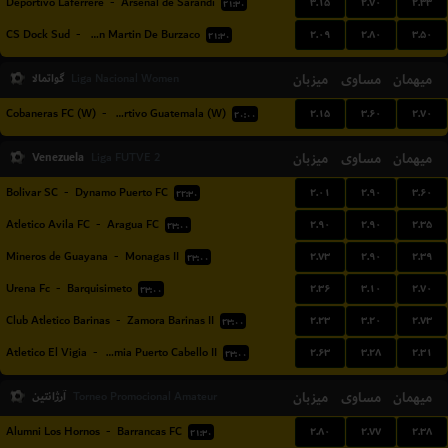
۳.۱۵
۲.۷۰
۲.۳۳
Deportivo Laferrere
-
Arsenal de Sarandi
۲۱:۳۰
۲.۰۹
۲.۸۰
۳.۵۰
CS Dock Sud
-
San Martin De Burzaco
۲۱:۳۰
میهمان
مساوی
میزبان
گواتمالا
Liga Nacional Women
۲.۱۵
۳.۶۰
۲.۷۰
Cobaneras FC (W)
-
Deportivo Guatemala (W)
۲۰:۰۰
Venezuela
میزبان
مساوی
میهمان
Liga FUTVE 2
۲.۰۱
۲.۹۰
۳.۶۰
Bolivar SC
-
Dynamo Puerto FC
۲۲:۳۰
۲.۹۰
۲.۹۰
۲.۳۵
Atletico Avila FC
-
Aragua FC
۲۳:۰۰
۲.۷۳
۲.۹۰
۲.۳۹
Mineros de Guayana
-
Monagas II
۲۳:۰۰
۲.۳۶
۳.۱۰
۲.۷۰
Urena Fc
-
Barquisimeto
۲۳:۰۰
۲.۲۳
۳.۲۰
۲.۷۳
Club Atletico Barinas
-
Zamora Barinas II
۲۳:۰۰
۲.۶۳
۳.۲۸
۲.۳۱
Atletico El Vigia
-
Academia Puerto Cabello II
۲۳:۰۰
میهمان
مساوی
میزبان
آرژانتین
Torneo Promocional Amateur
۲.۸۰
۲.۷۷
۲.۳۸
Alumni Los Hornos
-
Barrancas FC
۲۱:۳۰