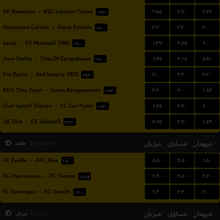
۲.۵۵
۳.۷۰
۲.۲۳
SK Roeselare
-
KSC Lokeren-Temse
۱۶:۳۰
۳.۲۰
۳.۳۰
۲.۰۰
Desenzano Calvina
-
Giana Erminio
۱۹:۰۰
۱.۲۷
۴.۷۵
۹.۰۰
Lecce
-
SS Monopoli 1966
۱۹:۰۰
۱.۴۵
۴.۱۵
۵.۵۰
Juve Stabia
-
Citta DI Campobasso
۱۹:۰۰
۲.۰۰
۳.۲۰
۳.۳۰
Pro Patria
-
Asd Imperia 1923
۱۹:۳۰
۳.۲۰
۴.۰۰
۱.۸۲
KVV Thes Sport
-
Lierse Kempenzonen
۱۹:۳۰
۱.۴۵
۳.۸۰
۶.۰۰
Club Sportif Sfaxien
-
FC San Pedro
۱۹:۳۰
۴.۷۵
۳.۷۰
۱.۵۹
UE Olot
-
CE Sabadell
۲۲:۳۰
میهمان
مساوی
میزبان
هلند
Eredivisie
۵.۵۰
۴.۵۰
۱.۵۰
FC Zwolle
-
AFC Ajax
۱۶:۰۰
۲.۹۰
۳.۷۰
۲.۲۰
SC Heerenveen
-
FC Twente
۱۸:۱۵
۲.۳۰
۳.۴۰
۳.۰۰
FC Groningen
-
FC Utrecht
۱۶:۰۰
میهمان
مساوی
میزبان
برزیل
سری آ