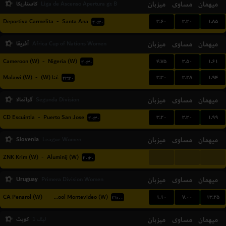
میهمان
مساوی
میزبان
کاستاریکا
Liga de Ascenso Apertura gr. B
۳.۶۰
۳.۳۰
۱.۸۵
Deportiva Carmelita
-
Santa Ana
۲۰:۳۰
میهمان
مساوی
میزبان
آفریقا
Africa Cup of Nations Women
۴.۷۵
۳.۵۰
۱.۶۱
Cameroon (W)
-
Nigeria (W)
۲۰:۳۰
۳.۳۰
۳.۲۸
۱.۹۴
Malawi (W)
-
غنا (W)
۲۳:۳۰
میهمان
مساوی
میزبان
گواتمالا
Segunda Division
۳.۲۰
۳.۳۰
۱.۹۹
CD Escuintla
-
Puerto San Jose
۲۰:۳۰
Slovenia
میزبان
مساوی
میهمان
League Women
...
...
...
ZNK Krim (W)
-
Aluminij (W)
۲۰:۳۰
Uruguay
میزبان
مساوی
میهمان
Primera Division Women
۱.۱۰
۷.۰۰
۱۳.۲۵
CA Penarol (W)
-
Liverpool Montevideo (W)
۲۱:۰۰
میهمان
مساوی
میزبان
کویت
لیگ 1