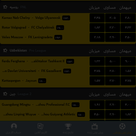
میهمان
مساوی
میزبان
روسیه
FNL
۲.۴۵
۳.۰۵
۲.۸۰
Kamaz Nab Chelny
-
Volga Ulyanovsk
۱۷:۳۰
۱.۸۲
۳.۲۰
۴.۳۳
Rotor Volgograd
-
FC Chelyabinsk
۱۹:۰۰
۲.۱۸
۲.۹۰
۳.۵۰
Veles Moscow
-
FK Leningradets
۱۹:۳۰
Uzbekistan
میزبان
مساوی
میهمان
Pro League
۱.۲۲
۵.۰۰
۹.۰۰
Fardu Ferghana
-
FC Pakhtakor Tashkent II
۱۵:۳۰
۴.۷۵
۳.۸۰
۱.۵۶
Bukhoro Davlat Universiteti
-
FK Gazalkent
۱۷:۳۰
۱.۵۷
۳.۷۰
۴.۷۵
Kattaqorgon
-
Jayxun
۱۸:۰۰
میهمان
مساوی
میزبان
چین
League 2
۱.۹۱
۲.۹۰
۴.۰۰
Guangdong Mingtu
-
Wenzhou Professional F.C
۱۵:۰۰
۴.۵۰
۲.۹۰
۱.۸۲
Hangzhou Linping Wuyue
-
Guizhou Guiyang Athletic
۱۵:۰۰
۲.۰۶
۲.۹۰
۳.۵۰
Nantong Haimen Codion
-
Qingdao Red Lions
۱۵:۰۰
پیش بینی ورزشی
پیش بینی زنده
نتایج زنده
کازینو آنلاین
حساب کاربری