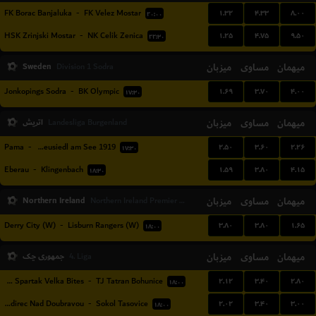
۱.۳۲
۴.۳۳
۸.۰۰
FK Borac Banjaluka
-
FK Velez Mostar
۲۰:۰۰
۱.۲۵
۴.۷۵
۹.۵۰
HSK Zrinjski Mostar
-
NK Celik Zenica
۲۲:۳۰
Sweden
میزبان
مساوی
میهمان
Division 1 Sodra
۱.۶۹
۳.۷۰
۴.۰۰
Jonkopings Sodra
-
BK Olympic
۱۷:۳۰
میهمان
مساوی
میزبان
اتریش
Landesliga Burgenland
۲.۵۰
۳.۶۰
۲.۲۶
Pama
-
SC Neusiedl am See 1919
۱۷:۳۰
۱.۵۹
۳.۸۰
۴.۱۵
Eberau
-
Klingenbach
۱۸:۳۰
Northern Ireland
میزبان
مساوی
میهمان
Northern Ireland Premier League Women
۳.۸۰
۳.۸۰
۱.۶۵
Derry City (W)
-
Lisburn Rangers (W)
۱۸:۰۰
میهمان
مساوی
میزبان
جمهوری چک
4. Liga
۲.۱۲
۳.۴۰
۲.۸۰
FC Spartak Velka Bites
-
TJ Tatran Bohunice
۱۸:۰۰
۲.۰۲
۳.۴۰
۳.۰۰
SK Zdirec Nad Doubravou
-
Sokol Tasovice
۱۸:۰۰