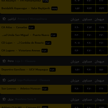
۲.۰۴
۳.۷۰
۲.۹۰
KA Akureyri
-
FH Hafnarfjordur
۲۱:۴۵
۱.۵۶
۴.۳۳
۴.۳۳
Breidablik Kopavogur
-
Valur Reykjavik
۲۳:۴۵
میهمان
مساوی
میزبان
آرژانتین
Primera C Metropolitana
۲.۹۰
۲.۷۳
۲.۴۵
CA Atlas
-
Canuelas
۲۱:۳۰
۲.۲۰
۲.۷۰
۳.۴۰
Juventud Unida San Miguel
-
Puerto Nuevo
۲۱:۳۰
۲.۰۵
۲.۸۰
۳.۷۰
CD Lujan
-
Central Cordoba de Rosario
۲۱:۳۰
۲.۴۰
۲.۷۰
۳.۰۰
CA Lugano
-
Victoriano Arenas
۲۱:۳۰
Peru
میزبان
مساوی
میهمان
Liga 1 - Clausura
۱.۵۱
۳.۸۰
۵.۵۰
Deportivo Garcilaso
-
UCV Moquegua
۲۱:۳۰
میهمان
مساوی
میزبان
آرژانتین
Liga Profesional - Clausura
۲.۸۰
۲.۷۰
۲.۹۰
San Lorenzo
-
Atletico Huracan
۲۱:۳۰
میهمان
مساوی
میزبان
برزیل
Brasileiro Serie B
۲.۹۰
۲.۸۰
۲.۴۵
Athletic Club MG
-
Criciuma EC