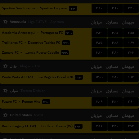
۳.۱۰
۳.۱۰
۲.۴۰
Sportivo San Lorenzo
-
Sportivo Luqueno
۲۲:۳۰
Venezuela
میزبان
مساوی
میهمان
Liga FUTVE - Apertura
۲.۶۰
۳.۰۵
۲.۵۵
Academia Anzoategui
-
Portuguesa FC
۲۳:۰۰
۴.۷۵
۳.۲۸
۱.۶۷
Trujillanos FC
-
Deportivo Tachira FC
۲۳:۳۰
۳.۱۰
۲.۸۰
۲.۳۳
Zamora FC
-
Academia Puerto Cabello
۲۳:۳۰
میهمان
مساوی
میزبان
برزیل
Alagoano U20
۱۲.۰۰
۶.۵۰
۱.۱۴
Ponte Preta AL U20
-
Clube de Regatas Brasil U20
۲۱:۳۰
میهمان
مساوی
میزبان
شیلی
Tercera Division
۲.۰۹
۳.۳۰
۲.۹۰
Futuro FC
-
Puente Alto
۲۳:۰۰
United States
میزبان
مساوی
میهمان
NWSL
۲.۱۶
۳.۴۰
۲.۷۳
Boston Legacy FC (W)
-
Portland Thorns (W)
۲۳:۳۰