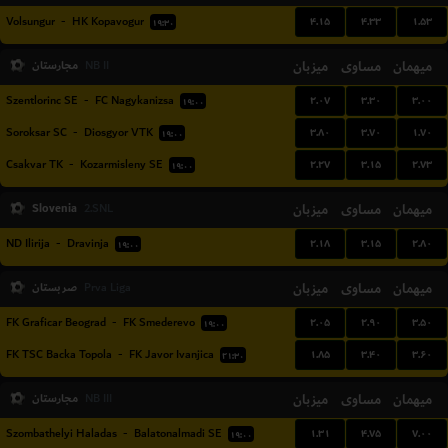
۴.۱۵
۴.۳۳
۱.۵۳
Volsungur
-
HK Kopavogur
۱۹:۳۰
میهمان
مساوی
میزبان
مجارستان
NB II
۲.۰۷
۳.۳۰
۳.۰۰
Szentlorinc SE
-
FC Nagykanizsa
۱۹:۰۰
۳.۸۰
۳.۷۰
۱.۷۰
Soroksar SC
-
Diosgyor VTK
۱۹:۰۰
۲.۲۷
۳.۱۵
۲.۷۳
Csakvar TK
-
Kozarmisleny SE
۱۹:۰۰
Slovenia
میزبان
مساوی
میهمان
2.SNL
۲.۱۸
۳.۱۵
۲.۸۰
ND Ilirija
-
Dravinja
۱۹:۰۰
میهمان
مساوی
میزبان
صربستان
Prva Liga
۲.۰۵
۲.۹۰
۳.۵۰
FK Graficar Beograd
-
FK Smederevo
۱۹:۰۰
۱.۸۵
۳.۴۰
۳.۶۰
FK TSC Backa Topola
-
FK Javor Ivanjica
۲۱:۳۰
میهمان
مساوی
میزبان
مجارستان
NB III
۱.۳۱
۴.۷۵
۷.۰۰
Szombathelyi Haladas
-
Balatonalmadi SE
۱۹:۰۰